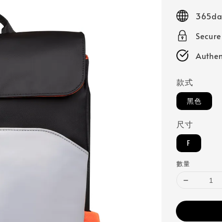
price
365day
Secur
Authen
款式
黑色
尺寸
F
數量