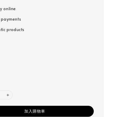
price
 online
e payments
tic products
加入購物車