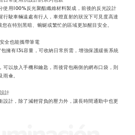
分使用100%反光聚酯纖維材料製成，前後的反光設計
醒行駛車輛遠處有行人，車燈直射的狀況下可見度高達
以讓您在特別黑暗、蜿蜒或繁忙的區域更加醒目安全。
勤安全也能攜帶筆電
光後背包擁有13L容量，可收納日常所需，增強保護緩衝系統
。
，可以放入手機和鑰匙，而後背包兩側的網布口袋，則
及雨傘。
衝設計
衝設計，除了減輕背負的壓力外，讓長時間通勤中也更