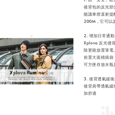
後背包的反光部
能讓車燈直射提
200M，它可
2. 增加日常通
Xplova 反
除更能放置筆電
前置大面積插袋
可方便存放水瓶
3. 後背透氣緩
後背肩帶透氣緩
加舒適