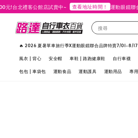
查看地址時間！
台北禮客公館店試賣中~
運動眼鏡聯合品牌
搜尋
🔥 2026 夏暑單車旅行季X運動眼鏡聯合品牌特賣7/01-8/17
風衣 | 背心
安全帽
車鞋 | 路跑健康鞋
自行車襪
包包 | 車袋包
運動食品
運動護具
運動用品
專