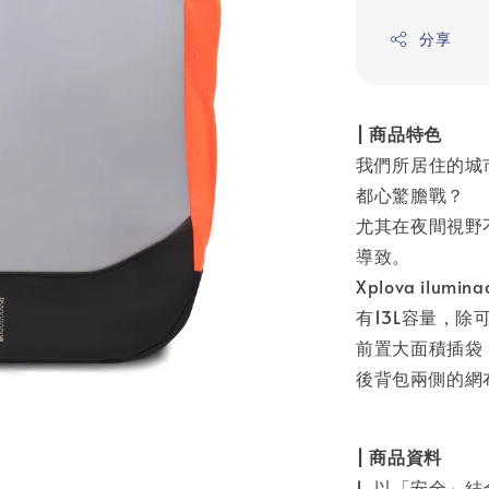
分享
| 商品特色
我們所居住的城
都心驚膽戰？
尤其在夜間視野
導致。
Xplova il
有13L容量，
前置大面積插袋
後背包兩側的網
| 商品資料
1. 以「安全」