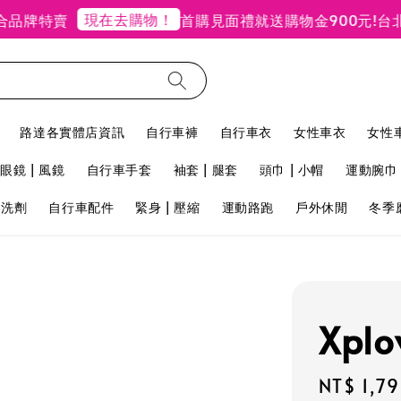
現在去購物！
特賣
首購見面禮就送購物金900元!
台北禮客
路達各實體店資訊
自行車褲
自行車衣
女性車衣
女性
眼鏡 | 風鏡
自行車手套
袖套 | 腿套
頭巾 | 小帽
運動腕巾 
用洗劑
自行車配件
緊身 | 壓縮
運動路跑
戶外休閒
冬季
Xpl
Sale
NT$ 1,7