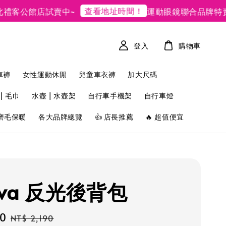
查看地址時間！
公館店試賣中~
運動眼鏡聯合品牌特賣
登入
購物車
車褲
女性運動休閒
兒童車衣褲
加大尺碼
| 毛巾
水壺 | 水壺架
自行車手機架
自行車燈
磨毛保暖
各大品牌總覽
👍 店長推薦
🔥 超值便宜
ova 反光後背包
90
Regular
NT$ 2,190