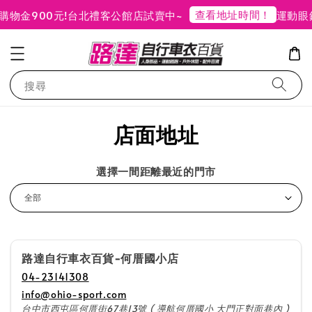
查看地址時間！
物金900元!
台北禮客公館店試賣中~
運動眼
搜尋
店面地址
選擇一間距離最近的門市
路達自行車衣百貨-何厝國小店
04-23141308
info@ohio-sport.com
台中市西屯區何厝街67巷13號 ( 導航何厝國小 大門正對面巷內 )