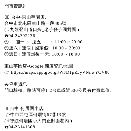
門市資訊》
💁‍♀️ 台中-東山芋園店:
台中市北屯區東山路一段405號 
( #九號登山道口旁_老芋仔芋圓對面 )
☎️04-24392236
🕙     週一 ～ 週五       :  11:00 ~ 20:00
🕙週六 | 連假 | 國定假:  10:00 ~ 20:00
🕙週日 | 連假最後一天: 10:00 ~ 18:00
東山芋園店-Google 商店資訊/地圖:
👉 
https://maps.app.goo.gl/WFD1pZ3yVNnwYCV88
🚗停車資訊 
門口騎樓、路邊可停1-2台車或近500公尺有付費車位。  
--------
💁‍♀️台中-何厝國小店:
 台中市西屯區何厝街67巷13號 
( #導航何厝國小大門正對面巷內 )  
☎️04-23141308