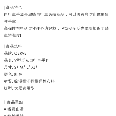
|商品特色
自行車手套是您騎自行車必備商品，可以吸震與防止摩擦保
護手掌，
高彈性布料延展性佳舒適好戴， V型安全反光條增加夜間騎
車辨識度!
|商品規格
品牌: QEPAE
品名: V型反光自行車手套
尺寸: S/ M/ L/ XL/
顏色: 紅色
材質: 吸濕排汗輕量彈性布料
版型: 大眾適用型
| 商品重點
■ 吸震止滑
■ 快拆設計