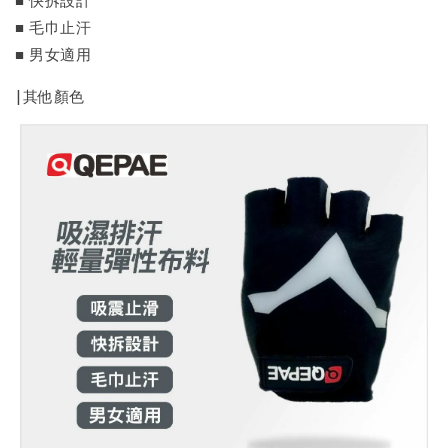
■ 毛巾止汗
■ 男女適用
|其他顏色