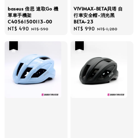
baseus 倍思 速取Go 機
VIVIMAX-BETA貝塔 自
單車手機架
行車安全帽-消光黑
C40561500113-00
BETA-23
Sale
NT$ 490
Regular
Sale
NT$ 990
Regular
NT$ 590
NT$ 1,280
price
price
price
price
優惠
優惠