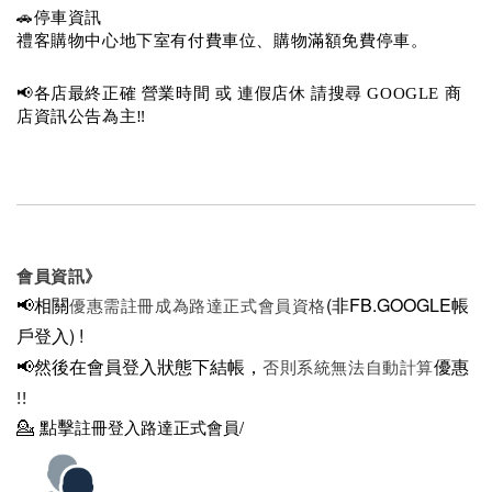
🚗停車資訊 
禮客購物中心地下室有付費車位、購物滿額免費停車。 
📢各店最終正確 營業時間 或 連假店休 請搜尋 GOOGLE 商
店資訊公告為主‼️
會員資訊》
📢相關
(非FB.GOOGLE帳
優惠需註冊成為路達正式會員資格
戶登入)
!
📢然後在
會員登入狀態下結帳，
優惠
否則系統無法自動計算
!!
💁
點擊
註冊登入路達正式會員/