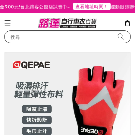
查看地址時間！
00元!
台北禮客公館店試賣中~
運動眼鏡聯合
搜尋