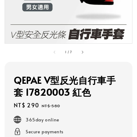
1
/
7
QEPAE V型反光自行車手
套 17820003 紅色
Sale
NT$ 290
Regular
NT$ 580
price
price
365day online
Secure payments