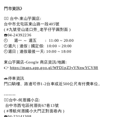
門市資訊》
💁‍♀️ 台中-東山芋園店:
台中市北屯區東山路一段405號 
( #九號登山道口旁_老芋仔芋圓對面 )
☎️04-24392236
🕙     週一 ～ 週五       :  11:00 ~ 20:00
🕙週六 | 連假 | 國定假:  10:00 ~ 20:00
🕙週日 | 連假最後一天: 10:00 ~ 18:00
東山芋園店-Google 商店資訊/地圖:
👉 
https://maps.app.goo.gl/WFD1pZ3yVNnwYCV88
🚗停車資訊 
門口騎樓、路邊可停1-2台車或近500公尺有付費車位。  
--------
💁‍♀️台中-何厝國小店:
 台中市西屯區何厝街67巷13號 
( #導航何厝國小大門正對面巷內 )  
☎️04-23141308