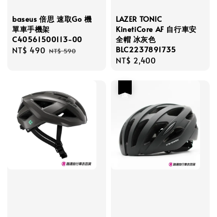
baseus 倍思 速取Go 機
LAZER TONIC
單車手機架
KinetiCore AF 自行車安
C40561500113-00
全帽 冰灰色
BLC2237891735
Sale
NT$ 490
Regular
NT$ 590
Regular
NT$ 2,400
price
price
price
優惠