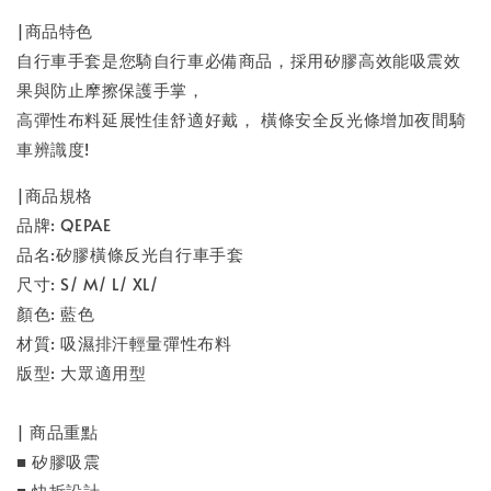
|商品特色
自行車手套是您騎自行車必備商品，採用矽膠高效能吸震效
果與防止摩擦保護手掌，
高彈性布料延展性佳舒適好戴， 橫條安全反光條增加夜間騎
車辨識度!
|商品規格
品牌: QEPAE
品名:矽膠橫條反光自行車手套
尺寸: S/ M/ L/ XL/
顏色: 藍色
材質: 吸濕排汗輕量彈性布料
版型: 大眾適用型
| 商品重點
■ 矽膠吸震
■ 快拆設計