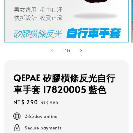
1
/
14
QEPAE 矽膠橫條反光自行
車手套 17820005 藍色
Sale
NT$ 290
Regular
NT$ 580
price
price
365day online
Secure payments