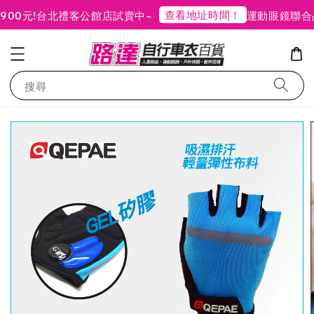
查看地址時間！
0元!
台北禮客公館店試賣中~
運動眼鏡聯合品
搜尋