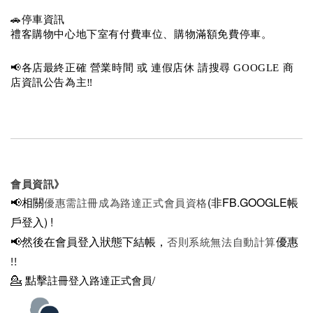
🚗停車資訊 
禮客購物中心地下室有付費車位、購物滿額免費停車。 
📢各店最終正確 營業時間 或 連假店休 請搜尋 GOOGLE 商
店資訊公告為主‼️
會員資訊》
📢相關
(非FB.GOOGLE帳
優惠需註冊成為路達正式會員資格
戶登入)
!
📢然後在
會員登入狀態下結帳，
優惠
否則系統無法自動計算
!!
💁
點擊
註冊登入路達正式會員/