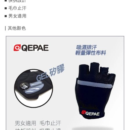
■ 毛巾止汗
■ 男女適用
| 其他顏色