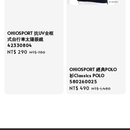
OHIOSPORT 抗UV全框
式自行車太陽眼鏡
42330804
Sale
NT$ 290
Regular
NT$ 780
price
price
OHIOSPORT 經典POLO
衫Classics POLO
580260025
Sale
NT$ 490
Regular
NT$ 1,480
price
price