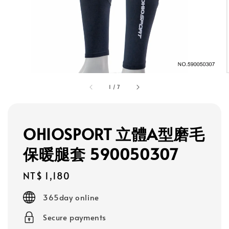
1
/
7
OHIOSPORT 立體A型磨毛
保暖腿套 590050307
Regular
NT$ 1,180
price
365day online
Secure payments