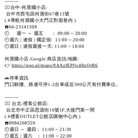
--------
💁‍♀️台中-何厝國小店:
 台中市西屯區何厝街67巷13號 
( #導航何厝國小大門正對面巷內 )  
☎️04-23141308
🕙     週一 ～ 週五       :  09:00 ~ 20:00
🕙週六 | 連假 | 國定假:  11:00 ~ 20:00
🕙週日 | 連假最後一天: 11:00 ~ 18:00
何厝國小店-Google 商店資訊/地圖:
👉 
https://goo.gl/maps/9AAzfEPJjc48xQrR6
🚗停車資訊 
門口騎樓、路邊可停1-2台車或近500公尺有付費車位。 
-------- 
💁‍♀️ 台北-禮客公館店:
 台北市中正區思源街16號1F.大後門第一間
( #禮客OUTLET公館店購物中心內 )  
☎️0984268559 
🕙週日 ～ 週四 :  11:00 ~ 21:30
🕙週五 | 週六    :  11:00 ~ 22:00