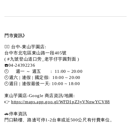
門市資訊》
💁‍♀️ 台中-東山芋園店:
台中市北屯區東山路一段405號 
( #九號登山道口旁_老芋仔芋圓對面 )
☎️04-24392236
🕙     週一 ～ 週五       :  11:00 ~ 20:00
🕙週六 | 連假 | 國定假:  10:00 ~ 20:00
🕙週日 | 連假最後一天: 10:00 ~ 18:00
東山芋園店-Google 商店資訊/地圖:
👉 
https://maps.app.goo.gl/WFD1pZ3yVNnwYCV88
🚗停車資訊 
門口騎樓、路邊可停1-2台車或近500公尺有付費車位。  