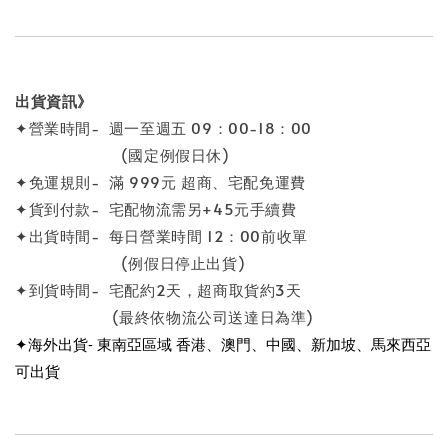
出貨資訊》
✦營業時間- 週一至週五 09：00-18：00
(國定例假日休)
✦免運規則- 滿 999元 超商、宅配免運費
✦貨到付款- 宅配物流需另+45元手續費
✦出貨時間- 每日營業時間 12：00前收單
(例假日停止出貨)
✦到貨時間- 宅配約2天，超商取貨約3天
(最終依物流公司送達日為準)
✦海外出貨- 東南亞區域 香港、澳門、中國、新加坡、馬來西亞
可出貨