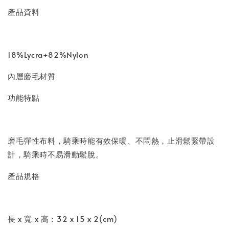
產品資料
18%Lycra+82%Nylon
內層磨毛材質
功能特點
磨毛彈性布料，騎乘時能有效保暖、不悶熱，止滑鬆緊帶設
計，騎乘時不易滑動鬆脫。
產品規格
長 x 寬 x 高：32 x 15 x 2(cm)