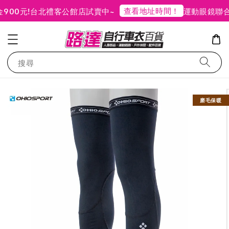
查看地址時間！
00元!
台北禮客公館店試賣中~
運動眼鏡聯合
搜尋
磨毛保暖