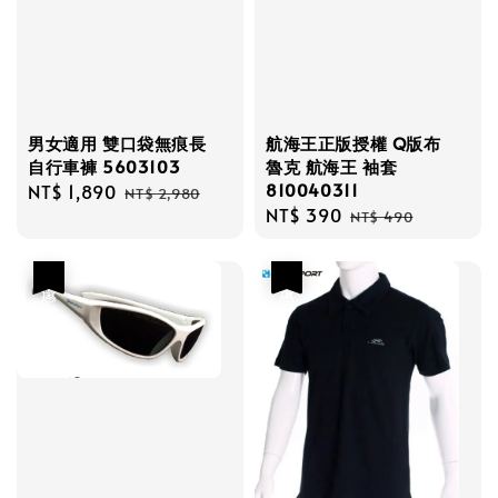
男女適用 雙口袋無痕長
航海王正版授權 Q版布
自行車褲 5603103
魯克 航海王 袖套
810040311
Sale
NT$ 1,890
Regular
NT$ 2,980
Sale
NT$ 390
Regular
price
price
NT$ 490
price
price
優惠
優惠