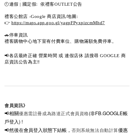
🕙連假 | 國定假:  依禮客OUTLET公告 
禮客公館店 -Google 商店資訊/地圖:
👉 
https://maps.app.goo.gl/yagpFPyxpizcmMhd7
🚗停車資訊 
禮客購物中心地下室有付費車位、購物滿額免費停車。 
📢各店最終正確 營業時間 或 連假店休 請搜尋 GOOGLE 商
店資訊公告為主‼️
會員資訊》
📢相關
(非FB.GOOGLE帳
優惠需註冊成為路達正式會員資格
戶登入)
!
📢然後在
會員登入狀態下結帳，
優惠
否則系統無法自動計算