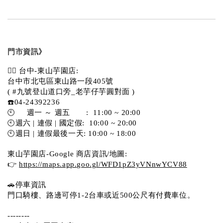
門市資訊》
💁‍♀️ 台中-東山芋園店:
台中市北屯區東山路一段405號 
( #九號登山道口旁_老芋仔芋圓對面 )
☎️04-24392236
🕙     週一 ～ 週五       :  11:00 ~ 20:00
🕙週六 | 連假 | 國定假:  10:00 ~ 20:00
🕙週日 | 連假最後一天: 10:00 ~ 18:00
東山芋園店-Google 商店資訊/地圖:
👉 
https://maps.app.goo.gl/WFD1pZ3yVNnwYCV88
🚗停車資訊 
門口騎樓、路邊可停1-2台車或近500公尺有付費車位。  
--------