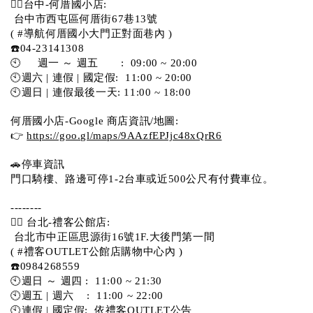
💁‍♀️台中-何厝國小店:
 台中市西屯區何厝街67巷13號 
( #導航何厝國小大門正對面巷內 )  
☎️04-23141308
🕙     週一 ～ 週五       :  09:00 ~ 20:00
🕙週六 | 連假 | 國定假:  11:00 ~ 20:00
🕙週日 | 連假最後一天: 11:00 ~ 18:00
何厝國小店-Google 商店資訊/地圖:
👉 
https://goo.gl/maps/9AAzfEPJjc48xQrR6
🚗停車資訊 
門口騎樓、路邊可停1-2台車或近500公尺有付費車位。 
-------- 
💁‍♀️ 台北-禮客公館店:
 台北市中正區思源街16號1F.大後門第一間
( #禮客OUTLET公館店購物中心內 )  
☎️0984268559 
🕙週日 ～ 週四 :  11:00 ~ 21:30
🕙週五 | 週六    :  11:00 ~ 22:00
🕙連假 | 國定假:  依禮客OUTLET公告 