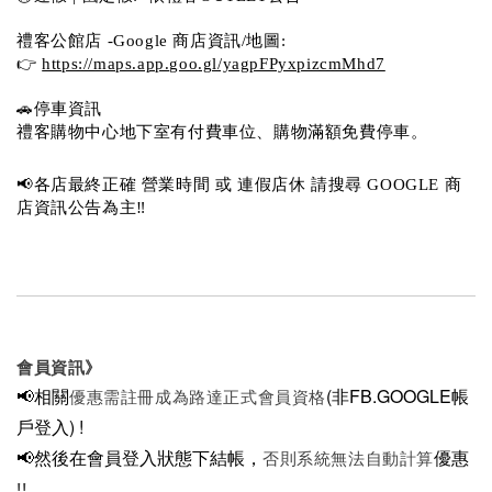
禮客公館店 -Google 商店資訊/地圖:
👉 
https://maps.app.goo.gl/yagpFPyxpizcmMhd7
🚗停車資訊 
禮客購物中心地下室有付費車位、購物滿額免費停車。 
📢各店最終正確 營業時間 或 連假店休 請搜尋 GOOGLE 商
店資訊公告為主‼️
會員資訊》
📢相關
(非FB.GOOGLE帳
優惠需註冊成為路達正式會員資格
戶登入)
!
📢然後在
會員登入狀態下結帳，
優惠
否則系統無法自動計算
!!