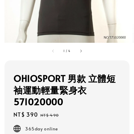
1
/
4
OHIOSPORT 男款 立體短
袖運動輕量緊身衣
571020000
Sale
NT$ 390
Regular
NT$ 490
price
price
365day online