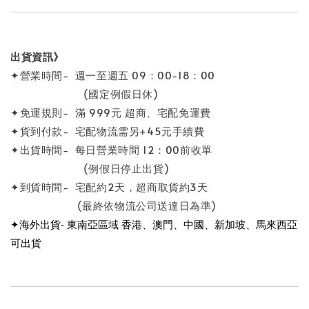
出貨資訊》
✦營業時間- 週一至週五 09：00-18：00
(國定例假日休)
✦免運規則- 滿 999元 超商、宅配免運費
✦貨到付款- 宅配物流需另+45元手續費
✦出貨時間- 每日營業時間 12：00前收單
(例假日停止出貨)
✦到貨時間- 宅配約2天，超商取貨約3天
(最終依物流公司送達日為準)
✦海外出貨- 東南亞區域 香港、澳門、中國、新加坡、馬來西亞
可出貨