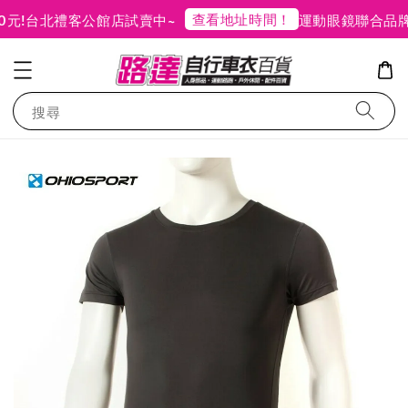
查看地址時間！
!
台北禮客公館店試賣中~
運動眼鏡聯合品牌特
搜尋