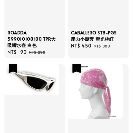
ROADDA
CABALLERO STB-PGS
599010100100 TPR大
壓力小腿套 螢光桃紅
吸嘴水壺 白色
Sale
NT$ 450
Regular
NT$ 880
Sale
NT$ 190
Regular
price
price
NT$ 290
price
price
優惠
優惠