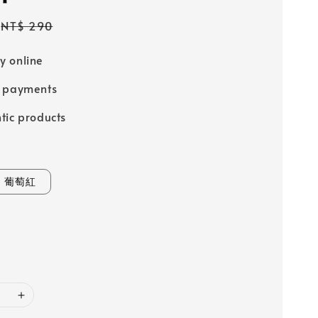
Regular
NT$ 290
price
 online
e payments
tic products
葡萄紅