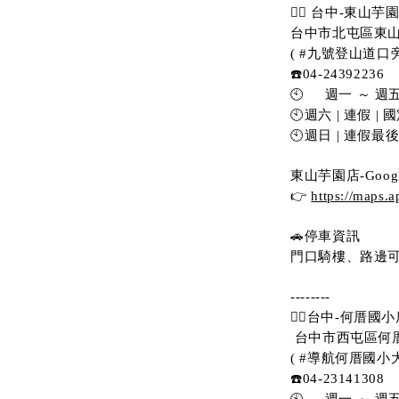
💁‍♀️ 台中-東山芋
台中市北屯區東山
( #九號登山道口
☎️04-24392236
🕙     週一 ～ 週五  
🕙週六 | 連假 | 國定
🕙週日 | 連假最後一天
東山芋園店-Goog
👉 
https://map
🚗停車資訊 
門口騎樓、路邊可停
--------
💁‍♀️台中-何厝國小
 台中市西屯區何厝
( #導航何厝國小大
☎️04-23141308