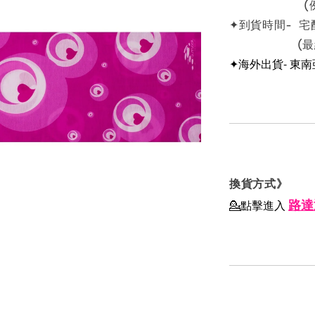
(例假日
✦到貨時間- 宅
(最終依物
✦海外出貨- 東
換貨方式》
路達
💁點擊進入