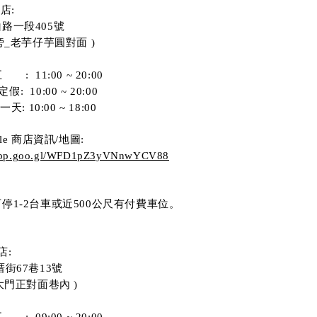
園店:
路一段405號 
旁_老芋仔芋圓對面 )
     :  11:00 ~ 20:00
假:  10:00 ~ 20:00
: 10:00 ~ 18:00
le 商店資訊/地圖:
s.app.goo.gl/WFD1pZ3yVNnwYCV88
1-2台車或近500公尺有付費車位。  
店:
街67巷13號 
門正對面巷內 )  