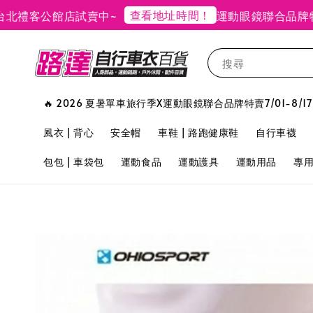
查看地址時間！
禮客公館店試賣中~
運動眼鏡聯合品牌特賣
搜尋
🔥 2026 夏暑單車旅行季X運動眼鏡聯合品牌特賣7/01-8/17
風衣 | 背心
安全帽
車鞋 | 路跑健康鞋
自行車襪
包包 | 車袋包
運動食品
運動護具
運動用品
專