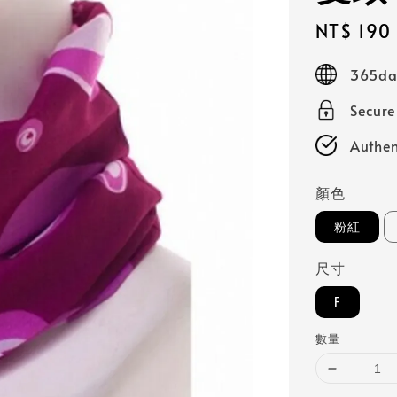
Sale
NT$ 190
price
365day
Secur
Authen
顏色
粉紅
尺寸
F
數量