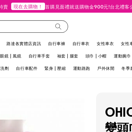
現在去購物！
首購見面禮就送購物金900元!
台北禮客公館店
路達各實體店資訊
自行車褲
自行車衣
女性車衣
女性
眼鏡 | 風鏡
自行車手套
袖套 | 腿套
頭巾 | 小帽
運動腕巾 
用洗劑
自行車配件
緊身 | 壓縮
運動路跑
戶外休閒
冬季
OHI
變頭巾