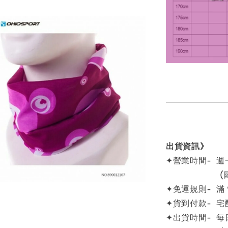
出貨資訊》
✦營業時間- 週一
(國定例
✦免運規則- 滿
✦貨到付款- 宅
✦出貨時間- 每