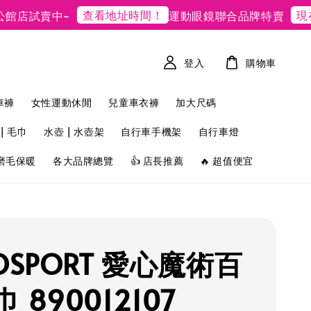
查看地址時間！
現在去
試賣中~
運動眼鏡聯合品牌特賣
登入
購物車
車褲
女性運動休閒
兒童車衣褲
加大尺碼
| 毛巾
水壺 | 水壺架
自行車手機架
自行車燈
磨毛保暖
各大品牌總覽
👍 店長推薦
🔥 超值便宜
OSPORT 愛心魔術百
 890012107