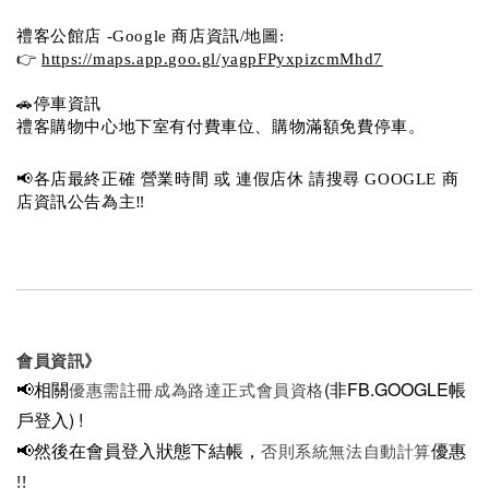
禮客公館店 -Google 商店資訊/地圖:
👉 
https://maps.app.goo.gl/yagpFPyxpizcmMhd7
🚗停車資訊 
禮客購物中心地下室有付費車位、購物滿額免費停車。 
📢各店最終正確 營業時間 或 連假店休 請搜尋 GOOGLE 商
店資訊公告為主‼️
會員資訊》
📢相關
(非FB.GOOGLE帳
優惠需註冊成為路達正式會員資格
戶登入)
!
📢然後在
會員登入狀態下結帳，
優惠
否則系統無法自動計算
!!