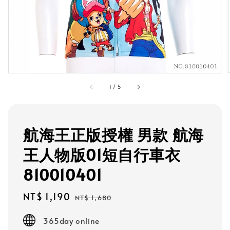
1
/
5
航海王正版授權 男款 航海
王人物版01短自行車衣
810010401
Sale
NT$ 1,190
Regular
NT$ 1,680
price
price
365day online