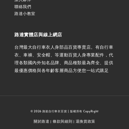
聯絡我們
路達小教室
路達實體店與線上網店
台灣最大自行車衣人身部品百貨專賣店。有自行車
衣、車褲、安全帽、等運動百貨人身專業配件，代
理各類國內外知名品牌、商品種類最為齊全、提供
最優惠價格與各年齡客層商品方便您一站式購足
© 2026 路達自行車衣百貨 | 版權所有 CopyRight
關於路達
條款與細則
退換貨政策
|
|