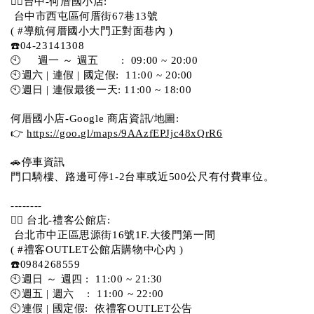
💁‍♀️台中-何厝國小店:
 台中市西屯區何厝街67巷13號 
( #導航何厝國小大門正對面巷內 )  
☎️04-23141308
🕙     週一 ～ 週五       :  09:00 ~ 20:00
🕙週六 | 連假 | 國定假:  11:00 ~ 20:00
🕙週日 | 連假最後一天: 11:00 ~ 18:00
何厝國小店-Google 商店資訊/地圖:
👉 
https://goo.gl/maps/9AAzfEPJjc48xQrR6
🚗停車資訊 
門口騎樓、路邊可停1-2台車或近500公尺有付費車位。 
-------- 
💁‍♀️ 台北-禮客公館店:
 台北市中正區思源街16號1F.大後門第一間
( #禮客OUTLET公館店購物中心內 )  
☎️0984268559 
🕙週日 ～ 週四 :  11:00 ~ 21:30
🕙週五 | 週六    :  11:00 ~ 22:00
🕙連假 | 國定假:  依禮客OUTLET公告 