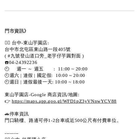
門市資訊》
💁‍♀️ 台中-東山芋園店:
台中市北屯區東山路一段405號 
( #九號登山道口旁_老芋仔芋圓對面 )
☎️04-24392236
🕙     週一 ～ 週五       :  11:00 ~ 20:00
🕙週六 | 連假 | 國定假:  10:00 ~ 20:00
🕙週日 | 連假最後一天: 10:00 ~ 18:00
東山芋園店-Google 商店資訊/地圖:
👉 
https://maps.app.goo.gl/WFD1pZ3yVNnwYCV88
🚗停車資訊 
門口騎樓、路邊可停1-2台車或近500公尺有付費車位。  
--------