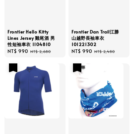
Frontier Hello Kitty
Frontier Dan Trail江勝
Lines Jersey 雞尾酒 男
山越野長袖車衣
性短袖車衣 1104810
101221302
Sale
NT$ 990
Regular
Sale
NT$ 990
Regular
NT$ 2,680
NT$ 2,480
price
price
price
price
優惠
優惠