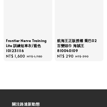
Frontier Nerve Training
航海王正版授權 喬巴02
Lite 訓練短車衣/藍色
百變頭巾 海賊王
101231116
810040109
Sale
NT$ 1,600
Regular
Sale
NT$ 290
Regular
NT$ 1,780
NT$ 390
price
price
price
price
關注路達新動態