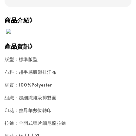
商品介紹》
產品資訊》
版型：標準版型
布料：超手感吸濕排汗布
材質：100%Polyester
組織：超細纖維吸排雙面
印花：熱昇華數位轉印
拉鍊：全開式彈片細尼龍拉鍊
尺寸：M / L / XL