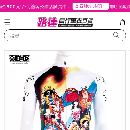
查看地址時間！
900元!
台北禮客公館店試賣中~
運動眼鏡聯
搜尋