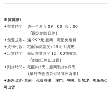
出貨資訊》
✦營業時間- 週一至週五 09：00-18：00
(國定例假日休)
✦免運規則- 滿 999元 超商、宅配免運費
✦貨到付款- 宅配物流需另+45元手續費
✦出貨時間- 每日營業時間 12：00前收單
(例假日停止出貨)
✦到貨時間- 宅配約2天，超商取貨約3天
(最終依物流公司送達日為準)
✦海外出貨- 東南亞區域 香港、澳門、中國、新加坡、馬來西亞
可出貨