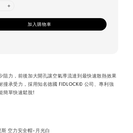
加入購物車
少阻力，前後加大開孔讓空氣導流達到最快速散熱效果
撞承受力，採用知名德國 FIDLOCK© 公司、專利強
能簡單快速鬆脫!
米提斯 空力安全帽-月光白