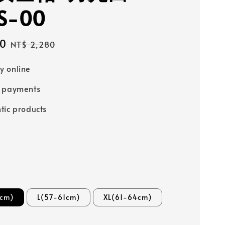
S-00
80
Regular
NT$ 2,280
price
 online
e payments
tic products
cm)
L(57-61cm)
XL(61-64cm)