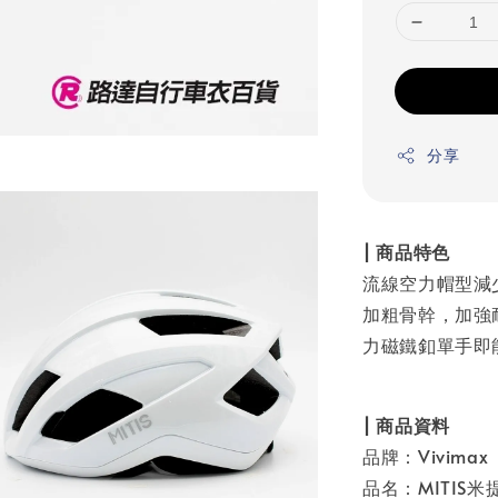
分享
| 商品特色
流線空力帽型減
加粗骨幹，加強耐
力磁鐵釦單手即
| 商品資料
品牌：Vivimax
品名：MITIS