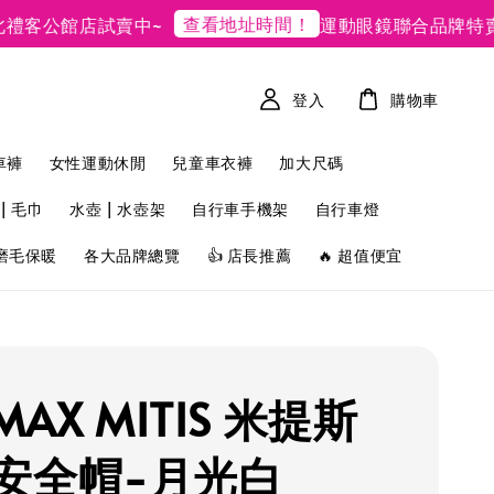
查看地址時間！
現
公館店試賣中~
運動眼鏡聯合品牌特賣
登入
購物車
車褲
女性運動休閒
兒童車衣褲
加大尺碼
| 毛巾
水壺 | 水壺架
自行車手機架
自行車燈
磨毛保暖
各大品牌總覽
👍 店長推薦
🔥 超值便宜
IMAX MITIS 米提斯
安全帽-月光白