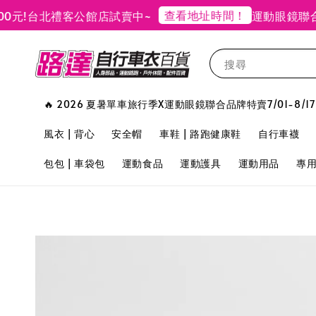
查看地址時間！
台北禮客公館店試賣中~
運動眼鏡聯合品牌
搜尋
🔥 2026 夏暑單車旅行季X運動眼鏡聯合品牌特賣7/01-8/17
風衣 | 背心
安全帽
車鞋 | 路跑健康鞋
自行車襪
包包 | 車袋包
運動食品
運動護具
運動用品
專