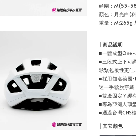
頭圍：M(53-58cm
顏色：月光白(科
重量：M:265g / 
| 商品說明
■一體成型One
■三段式上下可
鬆緊包覆性更佳.
■採用知名德國F
速一手鬆脫穿戴
■雙邊固定Ｙ繩
■專為亞洲人頭
■通過台灣CNS
| 其它顏色