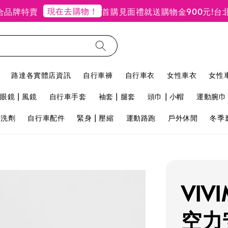
現在去購物！
特賣
首購見面禮就送購物金900元!
台北禮客
路達各實體店資訊
自行車褲
自行車衣
女性車衣
女性
眼鏡 | 風鏡
自行車手套
袖套 | 腿套
頭巾 | 小帽
運動腕巾 
用洗劑
自行車配件
緊身 | 壓縮
運動路跑
戶外休閒
冬季
VIV
空力