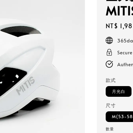
MITI
Sale
NT$ 1,9
price
365day
Secur
Authen
款式
月光白
尺寸
M(53-58
數量