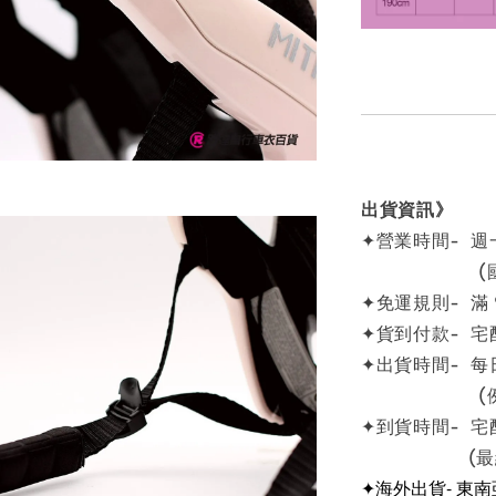
出貨資訊》
✦營業時間- 週一
(國定例
✦免運規則- 滿
✦貨到付款- 宅
✦出貨時間- 每
(例假日
✦到貨時間- 宅
(最終依物
✦海外出貨- 東