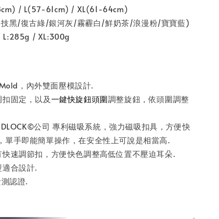
) / L(57-61cm) / XL(61-64cm)
技黑/復古綠/銀河灰/霧霾白/鮮奶茶/浪漫粉/寶寶藍)
L:285g / XL:300g
-Mold，內外雙面壓模設計.
調扣固定，以及
一鍵快旋鈕頭圍
調整旋鈕，依頭圍調整
IDLOCK©公司 專利磁吸系統，強力磁吸扣具，方便快
，單手即能簡單操作，在安全性上可說是相當高.
有快速調節扣，方便快色調整高低位置不壓迫耳朵.
型適合設計.
檢測認證.