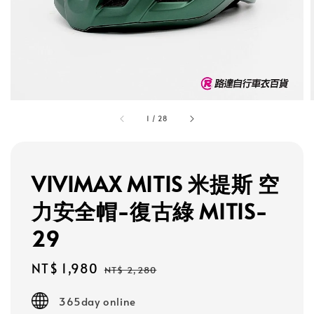
1
/
28
VIVIMAX MITIS 米提斯 空
力安全帽-復古綠 MITIS-
29
Sale
NT$ 1,980
Regular
NT$ 2,280
price
price
365day online