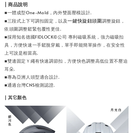
| 商品說明
■一體成型One-Mold，內外雙面壓模設計.
一鍵快旋鈕頭圍
■三段式上下可調扣固定，以及
調整旋鈕，
依頭圍調整鬆緊包覆性更佳.
■採用知名德國FIDLOCK©公司 專利磁吸系統，強力磁吸扣
具，方便快速一手鬆脫穿戴，單手即能簡單操作，在安全性
上可說是相當高.
■雙邊固定Ｙ繩有快速調節扣，方便快色調整高低位置不壓迫
耳朵.
■專為亞洲人頭型適合設計.
■通過台灣CNS檢測認證.
| 其它顏色