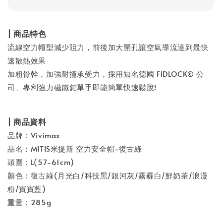
| 商品特色
流線空力帽型減少阻力，前後加大開孔讓空氣導流達到最快
速散熱效果
加粗骨幹，加強耐撞承受力，採用知名德國 FIDLOCK© 公
司、專利強力磁鐵釦單手即能簡單快速鬆脫!
| 商品資料
品牌：Vivimax
品名：MITIS米提斯 空力安全帽-復古綠
頭圍：L(57-61cm)
顏色：復古綠(月光白/科技黑/銀河灰/霧霾白/鮮奶茶/浪漫
粉/寶寶藍)
重量：285g