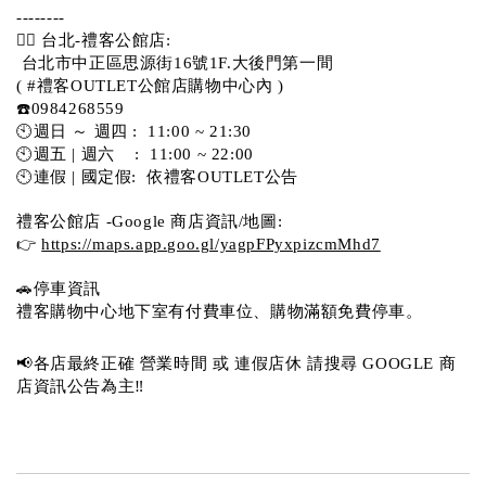
-------- 
💁‍♀️ 台北-禮客公館店:
 台北市中正區思源街16號1F.大後門第一間
( #禮客OUTLET公館店購物中心內 )  
☎️0984268559 
🕙週日 ～ 週四 :  11:00 ~ 21:30
🕙週五 | 週六    :  11:00 ~ 22:00
🕙連假 | 國定假:  依禮客OUTLET公告 
禮客公館店 -Google 商店資訊/地圖:
👉 
https://maps.app.goo.gl/yagpFPyxpizcmMhd7
🚗停車資訊 
禮客購物中心地下室有付費車位、購物滿額免費停車。 
📢各店最終正確 營業時間 或 連假店休 請搜尋 GOOGLE 商
店資訊公告為主‼️