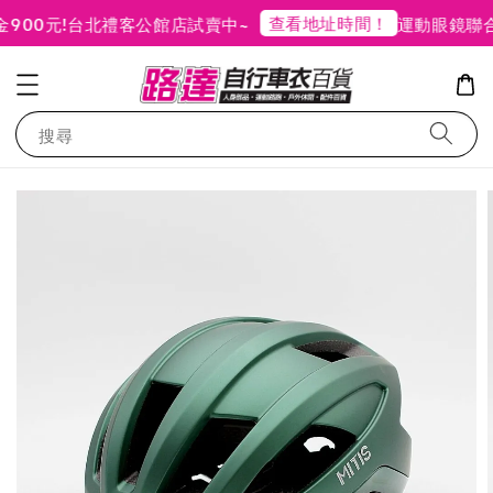
查看地址時間！
00元!
台北禮客公館店試賣中~
運動眼鏡聯合
搜尋