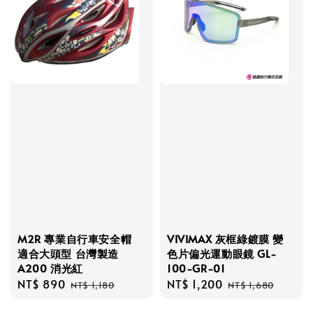
M2R 專業自行車安全帽
VIVIMAX 灰框綠鍍膜 變
適合大頭型 台灣製造
色片偏光運動眼鏡 GL-
A200 消光紅
100-GR-01
Sale
NT$ 890
Regular
Sale
NT$ 1,200
Regular
NT$ 1,180
NT$ 1,680
price
price
price
price