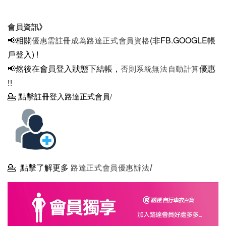
會員資訊》
📢相關
(非FB.GOOGLE帳
優惠需註冊成為路達正式會員資格
戶登入)
!
📢然後在
會員登入狀態下結帳，
優惠
否則系統無法自動計算
!!
💁
點擊
註冊登入路達正式會員/
💁
點擊了解更多
路達正式會員優惠辦法/