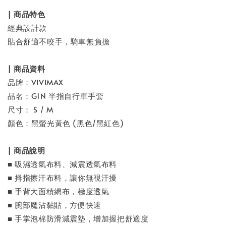
| 商品特色
經典設計款
貼合舒適不咬手，騎車無負擔
| 商品資料
品牌：VIVIMAX
品名：G1N 半指自行車手套
尺寸： S / M
顏色：黑螢光黃色 (黑色/黑紅色)
| 商品說明
■ 吸濕透氣布料、減震透氣布料
■ 拇指擦汗布料，讓你無視汗擾
■ 手背大面積網布，極度透氣
■ 腕部魔沾黏貼，方便快速
■ 手掌泡棉防滑減震墊，增加握把舒適度