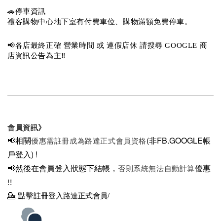
🚗停車資訊 
禮客購物中心地下室有付費車位、購物滿額免費停車。 
📢各店最終正確 營業時間 或 連假店休 請搜尋 GOOGLE 商
店資訊公告為主‼️
會員資訊》
📢相關
(非FB.GOOGLE帳
優惠需註冊成為路達正式會員資格
戶登入)
!
📢然後在
會員登入狀態下結帳，
優惠
否則系統無法自動計算
!!
💁
點擊
註冊登入路達正式會員/