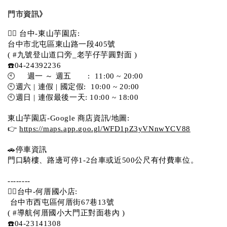
門市資訊》
💁‍♀️ 台中-東山芋園店:
台中市北屯區東山路一段405號 
( #九號登山道口旁_老芋仔芋圓對面 )
☎️04-24392236
🕙     週一 ～ 週五       :  11:00 ~ 20:00
🕙週六 | 連假 | 國定假:  10:00 ~ 20:00
🕙週日 | 連假最後一天: 10:00 ~ 18:00
東山芋園店-Google 商店資訊/地圖:
👉 
https://maps.app.goo.gl/WFD1pZ3yVNnwYCV88
🚗停車資訊 
門口騎樓、路邊可停1-2台車或近500公尺有付費車位。  
--------
💁‍♀️台中-何厝國小店:
 台中市西屯區何厝街67巷13號 
( #導航何厝國小大門正對面巷內 )  
☎️04-23141308