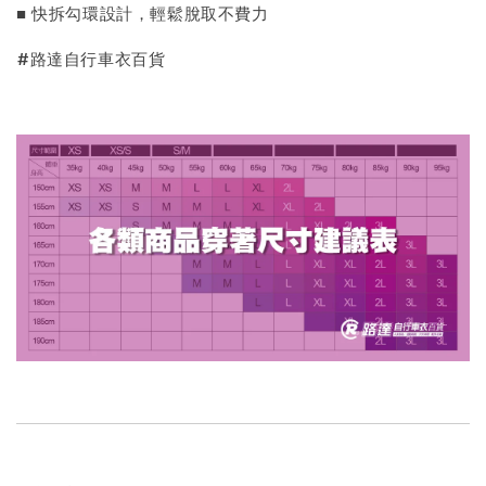
■ 快拆勾環設計，輕鬆脫取不費力
#路達自行車衣百貨