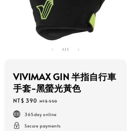
1
/
1
VIVIMAX G1N 半指自行車
手套-黑螢光黃色
Sale
NT$ 390
Regular
NT$ 550
price
price
365day online
Secure payments