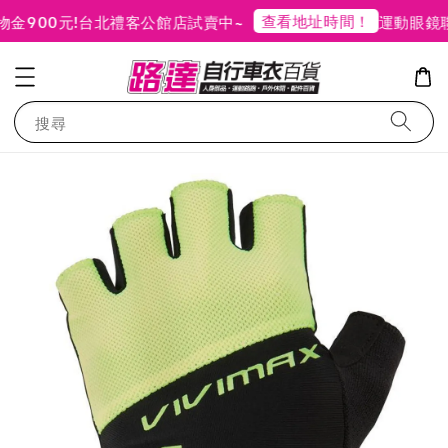
查看地址時間！
900元!
台北禮客公館店試賣中~
運動眼鏡聯
搜尋