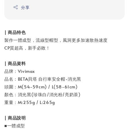
分享
| 商品特色
製作一體成型，流線型帽型，風洞更多加速散熱速度
CP質超高，新手必敗！
| 商品資料
品牌：Vivimax
品名：BETA貝塔 自行車安全帽-消光黑
頭圍：M(54-59cm) / L(58-61cm)
顏色：消光黑(珍珠白/消光粉/亮奶茶)
重量：M:255g / L:265g
| 商品說明
■一體成型