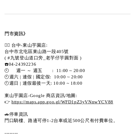
門市資訊》
💁‍♀️ 台中-東山芋園店:
台中市北屯區東山路一段405號 
( #九號登山道口旁_老芋仔芋圓對面 )
☎️04-24392236
🕙     週一 ～ 週五       :  11:00 ~ 20:00
🕙週六 | 連假 | 國定假:  10:00 ~ 20:00
🕙週日 | 連假最後一天: 10:00 ~ 18:00
東山芋園店-Google 商店資訊/地圖:
👉 
https://maps.app.goo.gl/WFD1pZ3yVNnwYCV88
🚗停車資訊 
門口騎樓、路邊可停1-2台車或近500公尺有付費車位。  
--------