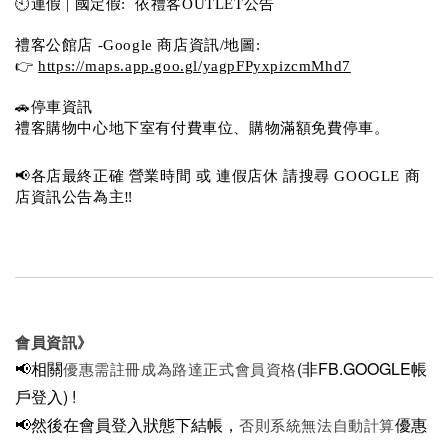
🕙連假 | 國定假:  依禮客OUTLET公告 
禮客公館店 -Google 商店資訊/地圖:
👉 
https://maps.app.goo.gl/yagpFPyxpizcmMhd7
🚗停車資訊 
禮客購物中心地下室有付費車位、購物滿額免費停車。 
📢各店最終正確 營業時間 或 連假店休 請搜尋 GOOGLE 商
店資訊公告為主‼️
會員資訊》
📢相關
(非FB.GOOGLE帳
優惠需註冊成為路達正式會員資格
戶登入)
!
📢然後在
會員登入狀態下結帳，
優惠
否則系統無法自動計算