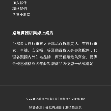
加入夥伴
聯絡我們
路達小教室
路達實體店與線上網店
台灣最大自行車衣人身部品百貨專賣店。有自行車
衣、車褲、安全帽、等運動百貨人身專業配件，代
理各類國內外知名品牌、商品種類最為齊全、提供
最優惠價格與各年齡客層商品方便您一站式購足
© 2026 路達自行車衣百貨 | 版權所有 CopyRight
關於路達
條款與細則
退換貨政策
|
|