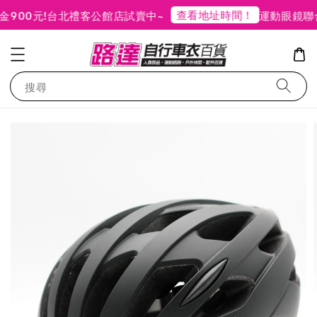
查看地址時間！
00元!
台北禮客公館店試賣中~
運動眼鏡聯
搜尋