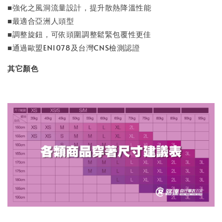
■強化之風洞流量設計，提升散熱降溫性能
■最適合亞洲人頭型
■調整旋鈕，可依頭圍調整鬆緊包覆性更佳
■通過歐盟EN1078及台灣CNS檢測認證
其它顏色