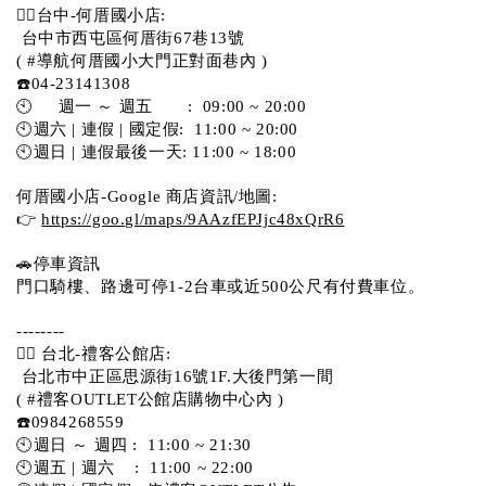
💁‍♀️台中-何厝國小店:
 台中市西屯區何厝街67巷13號 
( #導航何厝國小大門正對面巷內 )  
☎️04-23141308
🕙     週一 ～ 週五       :  09:00 ~ 20:00
🕙週六 | 連假 | 國定假:  11:00 ~ 20:00
🕙週日 | 連假最後一天: 11:00 ~ 18:00
何厝國小店-Google 商店資訊/地圖:
👉 
https://goo.gl/maps/9AAzfEPJjc48xQrR6
🚗停車資訊 
門口騎樓、路邊可停1-2台車或近500公尺有付費車位。 
-------- 
💁‍♀️ 台北-禮客公館店:
 台北市中正區思源街16號1F.大後門第一間
( #禮客OUTLET公館店購物中心內 )  
☎️0984268559 
🕙週日 ～ 週四 :  11:00 ~ 21:30
🕙週五 | 週六    :  11:00 ~ 22:00