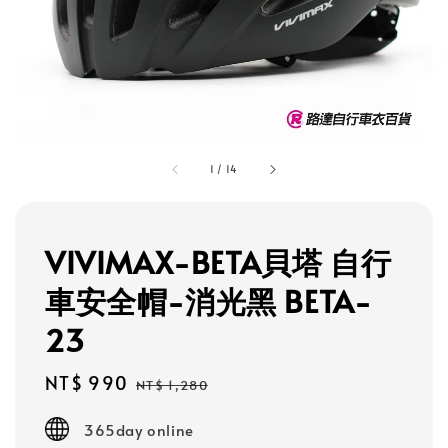
1
/
14
VIVIMAX-BETA貝塔 自行
車安全帽-消光黑 BETA-
23
Sale
NT$ 990
Regular
NT$ 1,280
price
price
365day online