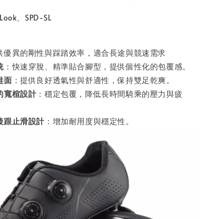
ook、SPD-SL
供優異的剛性與踩踏效率，適合長途與競速需求
統
：快速穿脫、精準貼合腳型，提供個性化的包覆感。
鞋面
：提供良好透氣性與舒適性，保持雙足乾爽。
的寬楦設計
：穩定包覆，降低長時間騎乘的壓力與疲
後跟止滑設計
：增加耐用度與穩定性。