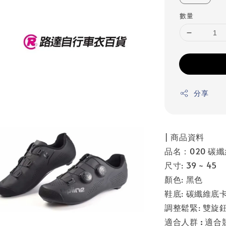
數量
分享
| 商品資料
品名：020 碳
尺寸: 39 ~ 45
顏色: 黑色
鞋底: 碳纖維底
調整鬆緊: 雙旋
適合人群
:
適合