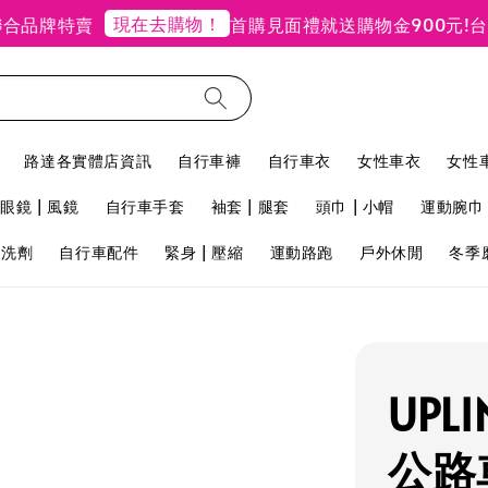
現在去購物！
品牌特賣
首購見面禮就送購物金900元!
台北禮
路達各實體店資訊
自行車褲
自行車衣
女性車衣
女性
眼鏡 | 風鏡
自行車手套
袖套 | 腿套
頭巾 | 小帽
運動腕巾 
用洗劑
自行車配件
緊身 | 壓縮
運動路跑
戶外休閒
冬季
UPL
公路