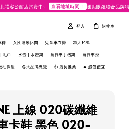
查看地址時間！
客公館店試賣中~
運動眼鏡聯合品牌特賣
登入
購物車
車褲
女性運動休閒
兒童車衣褲
加大尺碼
| 毛巾
水壺 | 水壺架
自行車手機架
自行車燈
磨毛保暖
各大品牌總覽
👍 店長推薦
🔥 超值便宜
INE 上線 020碳纖維
車卡鞋 黑色 020-