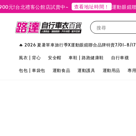
查看地址時間！
!
台北禮客公館店試賣中~
運動眼鏡聯合
搜尋
🔥 2026 夏暑單車旅行季X運動眼鏡聯合品牌特賣7/01-8/17
風衣 | 背心
安全帽
車鞋 | 路跑健康鞋
自行車襪
包包 | 車袋包
運動食品
運動護具
運動用品
專