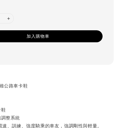
加入購物車
纖維公路車卡鞋
卡鞋
鈕調整系統
競速、訓練、強度騎乘的車友，強調剛性與輕量。