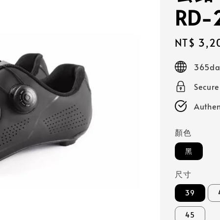
RD-
Sale
NT$ 3,2
price
365day
Secur
Authen
顏色
黑
尺寸
39
45