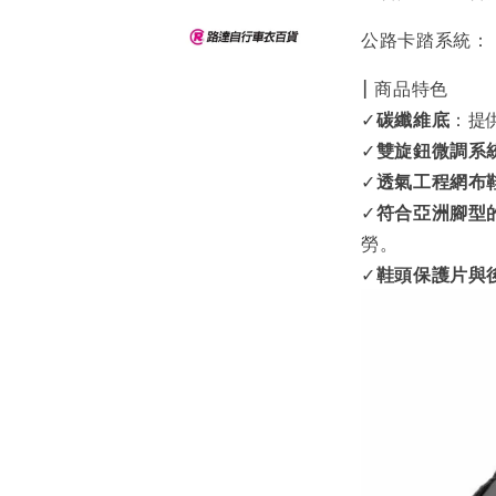
公路卡踏系統： L
| 商品特色
✓
碳纖維底
：提
✓
雙旋鈕微調系
✓
透氣工程網布
✓
符合亞洲腳型
勞。
✓
鞋頭保護片與