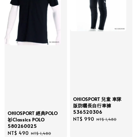
OHIOSPORT 兒童 車隊
版防曬長自行車褲
536520306
OHIOSPORT 經典POLO
Sale
NT$ 990
Regular
衫Classics POLO
NT$ 1,480
580260025
price
price
Sale
NT$ 490
Regular
NT$ 1,480