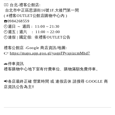
💁‍♀️ 台北-禮客公館店:
 台北市中正區思源街16號1F.大後門第一間
( #禮客OUTLET公館店購物中心內 )  
☎️0984268559 
🕙週日 ～ 週四 :  11:00 ~ 21:30
🕙週五 | 週六    :  11:00 ~ 22:00
🕙連假 | 國定假:  依禮客OUTLET公告 
禮客公館店 -Google 商店資訊/地圖:
👉 
https://maps.app.goo.gl/yagpFPyxpizcmMhd7
🚗停車資訊 
禮客購物中心地下室有付費車位、購物滿額免費停車。 
📢各店最終正確 營業時間 或 連假店休 請搜尋 GOOGLE 商
店資訊公告為主‼️