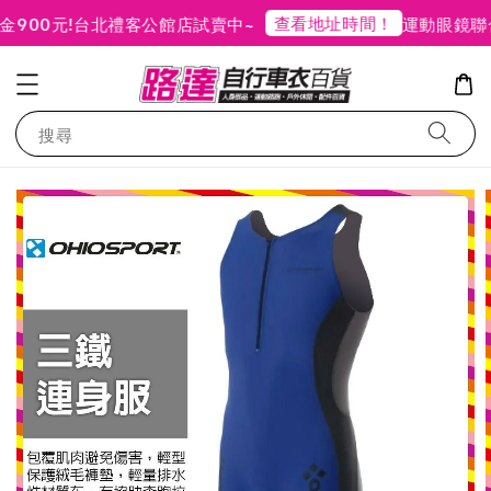
查看地址時間！
00元!
台北禮客公館店試賣中~
運動眼鏡聯合
搜尋