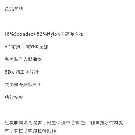
產品資料
18%Spandex+82%Nylon尼龍彈性布
6" 前胸半開YKK拉鍊
完美貼合人體曲線
3D立體工學設計
雙面裡外網狀車工
功能特點
包覆肌肉避免傷害，輕型保護絨毛褲 墊，輕量排水性材質
布，有協助奔跑拉伸動作。