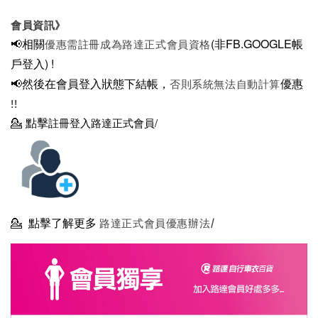
會員資訊》
📢相關
(非FB.GOOGLE帳
優惠需註冊成為路達正式會員資格
戶登入)
!
📢然後在
會員登入狀態下結帳，
優惠
否則系統無法自動計算
!!
💁
點擊
註冊登入路達正式會員/
💁
點擊了解更多
路達正式會員優惠辦法/