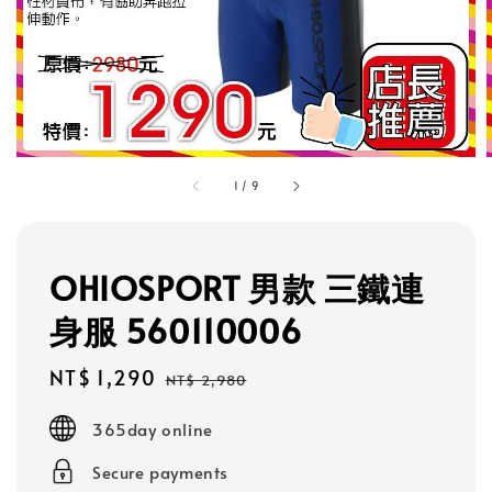
1
/
9
OHIOSPORT 男款 三鐵連
身服 560110006
Sale
NT$ 1,290
Regular
NT$ 2,980
price
price
365day online
Secure payments