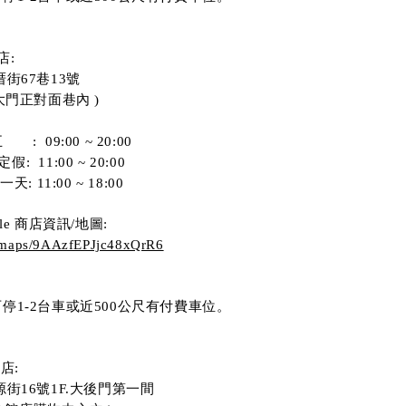
店:
街67巷13號 
門正對面巷內 )  
     :  09:00 ~ 20:00
假:  11:00 ~ 20:00
: 11:00 ~ 18:00
le 商店資訊/地圖:
l/maps/9AAzfEPJjc48xQrR6
停1-2台車或近500公尺有付費車位。 
館店:
街16號1F.大後門第一間