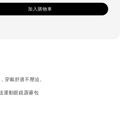
加入購物車
計，穿戴舒適不壓迫。
就送運動眼鏡霹靂包