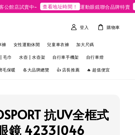
查看地址時間！
現
館店試賣中~
運動眼鏡聯合品牌特賣
登入
購物車
車褲
女性運動休閒
兒童車衣褲
加大尺碼
| 毛巾
水壺 | 水壺架
自行車手機架
自行車燈
磨毛保暖
各大品牌總覽
👍 店長推薦
🔥 超值便宜
OSPORT 抗UV全框式
鏡 42331046