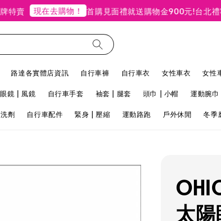
現在去購物！
特賣
首購見面禮就送購物金900元!
台北禮客公
路達各實體店資訊
自行車褲
自行車衣
女性車衣
女性
眼鏡 | 風鏡
自行車手套
袖套 | 腿套
頭巾 | 小帽
運動腕巾 
用洗劑
自行車配件
緊身 | 壓縮
運動路跑
戶外休閒
冬季
OHI
太陽眼