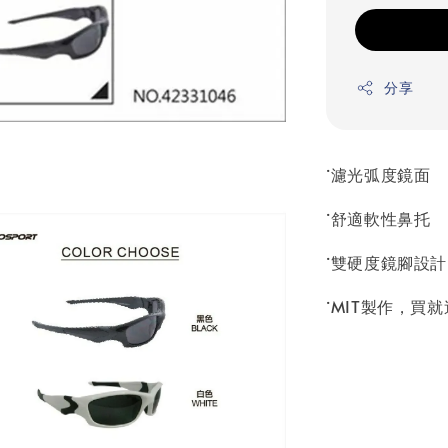
分享
˙濾光弧度鏡面
˙舒適軟性鼻托
˙雙硬度鏡腳設
˙MIT製作，買