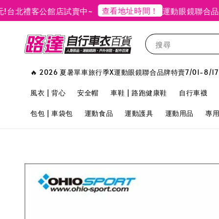
查看地址時間！
台北禮客公館店試賣中~
運動眼鏡聯合品牌
搜尋
🔥 2026 夏暑單車旅行季X運動眼鏡聯合品牌特賣7/01-8/17
風衣 | 背心
安全帽
車鞋 | 路跑健康鞋
自行車襪
包包 | 車袋包
運動食品
運動護具
運動用品
專