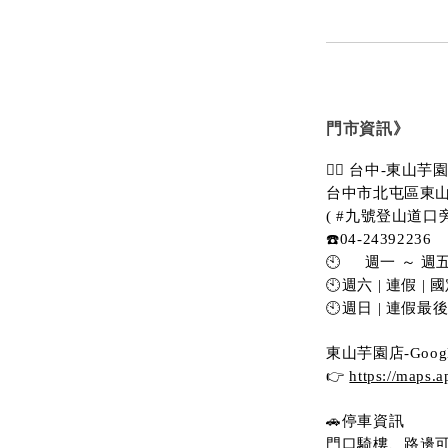
門市資訊》
💁‍♀️ 台中-東山芋
台中市北屯區東山
( #九號登山道口
☎️04-24392236
🕙     週一 ～ 週五  
🕙週六 | 連假 | 國定
🕙週日 | 連假最後一天
東山芋園店-Goog
👉 
https://map
🚗停車資訊 
門口騎樓、路邊可停