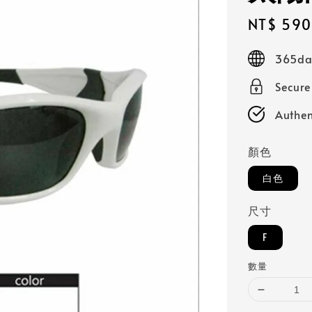
Sale
NT$ 590
price
365day
Secur
Authen
顏色
白色
尺寸
F
數量