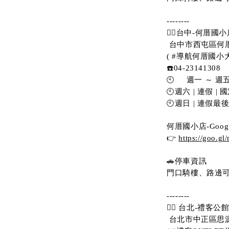
--------
💁‍♀️台中-何厝國小
 台中市西屯區何厝
( #導航何厝國小大
☎️04-23141308
🕙     週一 ～ 週五  
🕙週六 | 連假 | 國定
🕙週日 | 連假最後一天
何厝國小店-Goog
👉 
https://goo.g
🚗停車資訊 
門口騎樓、路邊可
-------- 
💁‍♀️ 台北-禮客公
 台北市中正區思源