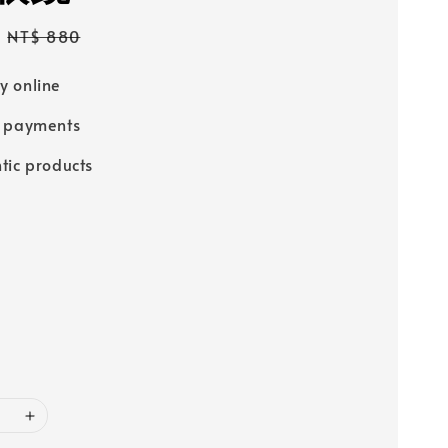
Regular
NT$ 880
price
 online
e payments
tic products