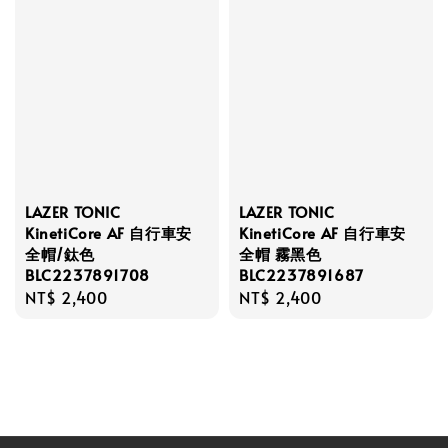
LAZER TONIC
LAZER TONIC
KinetiCore AF 自行車安
KinetiCore AF 自行車安
全帽/鈦色
全帽 霧黑色
BLC2237891708
BLC2237891687
Regular
NT$ 2,400
Regular
NT$ 2,400
price
price