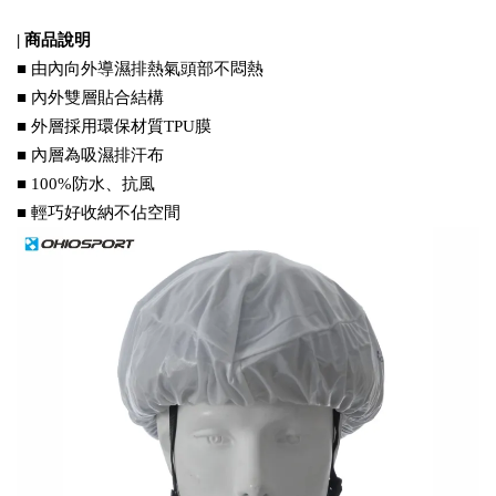
| 商品說明
■ 由內向外導濕排熱氣頭部不悶熱
■ 內外雙層貼合結構
■ 外層採用環保材質TPU膜
■ 內層為吸濕排汗布
■ 100%防水、抗風
■ 輕巧好收納不佔空間