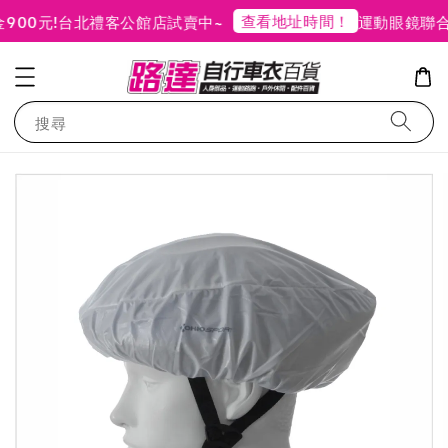
查看地址時間！
0元!
台北禮客公館店試賣中~
運動眼鏡聯合
搜尋