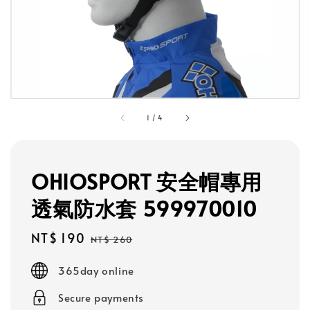
1
/
4
OHIOSPORT 安全帽專用
透氣防水套 599970010
Sale
NT$ 190
Regular
NT$ 260
price
price
365day online
Secure payments