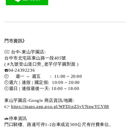
門市資訊》
💁‍♀️ 台中-東山芋園店:
台中市北屯區東山路一段405號 
( #九號登山道口旁_老芋仔芋圓對面 )
☎️04-24392236
🕙     週一 ～ 週五       :  11:00 ~ 20:00
🕙週六 | 連假 | 國定假:  10:00 ~ 20:00
🕙週日 | 連假最後一天: 10:00 ~ 18:00
東山芋園店-Google 商店資訊/地圖:
👉 
https://maps.app.goo.gl/WFD1pZ3yVNnwYCV88
🚗停車資訊 
門口騎樓、路邊可停1-2台車或近500公尺有付費車位。  