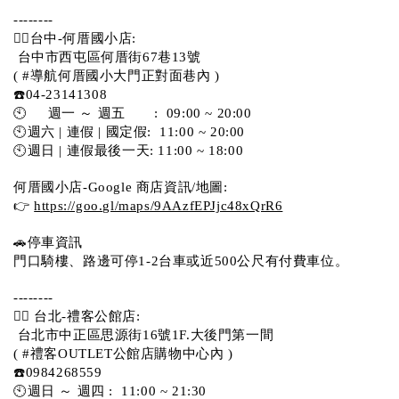
--------
💁‍♀️台中-何厝國小店:
 台中市西屯區何厝街67巷13號 
( #導航何厝國小大門正對面巷內 )  
☎️04-23141308
🕙     週一 ～ 週五       :  09:00 ~ 20:00
🕙週六 | 連假 | 國定假:  11:00 ~ 20:00
🕙週日 | 連假最後一天: 11:00 ~ 18:00
何厝國小店-Google 商店資訊/地圖:
👉 
https://goo.gl/maps/9AAzfEPJjc48xQrR6
🚗停車資訊 
門口騎樓、路邊可停1-2台車或近500公尺有付費車位。 
-------- 
💁‍♀️ 台北-禮客公館店:
 台北市中正區思源街16號1F.大後門第一間
( #禮客OUTLET公館店購物中心內 )  
☎️0984268559 
🕙週日 ～ 週四 :  11:00 ~ 21:30