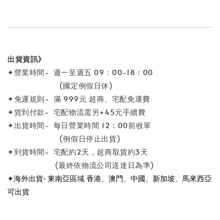
出貨資訊》
✦營業時間- 週一至週五 09：00-18：00
(國定例假日休)
✦免運規則- 滿 999元 超商、宅配免運費
✦貨到付款- 宅配物流需另+45元手續費
✦出貨時間- 每日營業時間 12：00前收單
(例假日停止出貨)
✦到貨時間- 宅配約2天，超商取貨約3天
(最終依物流公司送達日為準)
✦海外出貨- 東南亞區域 香港、澳門、中國、新加坡、馬來西亞
可出貨