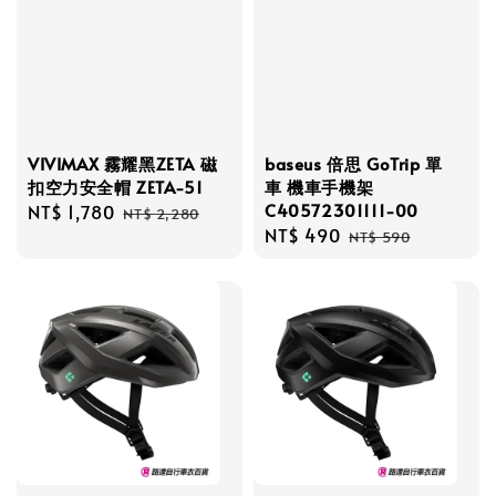
VIVIMAX 霧耀黑ZETA 磁
baseus 倍思 GoTrip 單
扣空力安全帽 ZETA-51
車 機車手機架
C40572301111-00
Sale
NT$ 1,780
Regular
NT$ 2,280
Sale
NT$ 490
Regular
price
price
NT$ 590
price
price