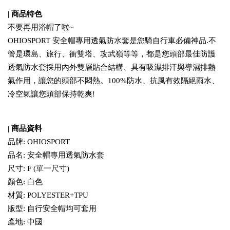
| 商品特色
不要再用浴帽了啦~
OHIOSPORT 安全帽專用透氣防水套是您騎自行車必備神品.不
管是環島、旅行、衝雙塔、攻武嶺等等，都是您頭部最佳防護
透氣防水套採用內外雙層貼合結構、具有吸濕排汗與導濕排熱
氣作用，讓您的頭部不悶熱。100%防水、抗風有效隔絕雨水、
冷空氣讓您頭部保持乾爽!
| 商品資料
品牌: OHIOSPORT
品名: 安全帽專用透氣防水套
尺寸: F (單一尺寸)
顏色: 白色
材質: POLYESTER+T
PU
版型: 自行安全帽均可套用
產地: 中國