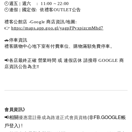
🕙週五 | 週六    :  11:00 ~ 22:00
🕙連假 | 國定假:  依禮客OUTLET公告 
禮客公館店 -Google 商店資訊/地圖:
👉 
https://maps.app.goo.gl/yagpFPyxpizcmMhd7
🚗停車資訊 
禮客購物中心地下室有付費車位、購物滿額免費停車。 
📢各店最終正確 營業時間 或 連假店休 請搜尋 GOOGLE 商
店資訊公告為主‼️
會員資訊》
📢相關
(非FB.GOOGLE帳
優惠需註冊成為路達正式會員資格
戶登入)
!