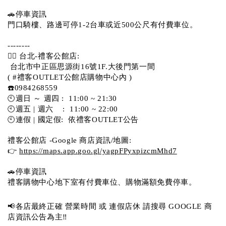
🚗停車資訊 
門口騎樓、路邊可停1-2台車或近500公尺有付費車位。 
-------- 
💁‍♀️ 台北-禮客公館店:
 台北市中正區思源街16號1F.大後門第一間
( #禮客OUTLET公館店購物中心內 )  
☎️0984268559 
🕙週日 ～ 週四 :  11:00 ~ 21:30
🕙週五 | 週六    :  11:00 ~ 22:00
🕙連假 | 國定假:  依禮客OUTLET公告 
禮客公館店 -Google 商店資訊/地圖:
👉 
https://maps.app.goo.gl/yagpFPyxpizcmMhd7
🚗停車資訊 
禮客購物中心地下室有付費車位、購物滿額免費停車。 
📢各店最終正確 營業時間 或 連假店休 請搜尋 GOOGLE 商
店資訊公告為主‼️