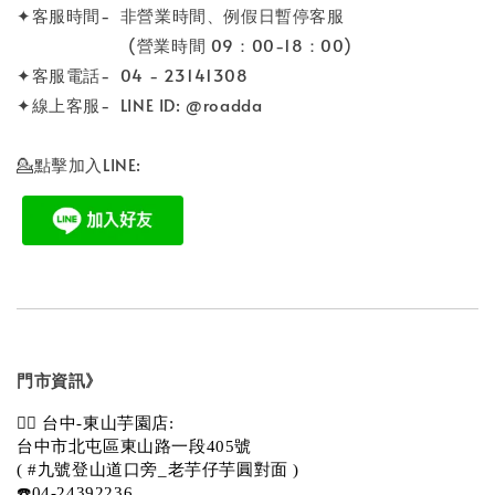
✦客服時間- 非營業時間、例假日暫停客服
(營業時間 09：00-18：00)
✦客服電話- 04 - 23141308
✦線上客服- LINE ID: @roadda
💁點擊加入LINE:
門市資訊》
💁‍♀️ 台中-東山芋園店:
台中市北屯區東山路一段405號 
( #九號登山道口旁_老芋仔芋圓對面 )
☎️04-24392236