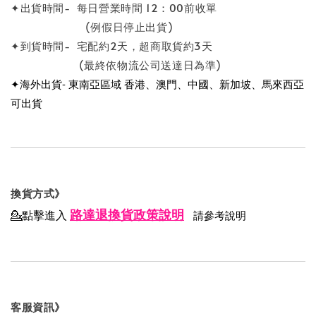
✦出貨時間- 每日營業時間 12：00前收單
(例假日停止出貨)
✦到貨時間- 宅配約2天，超商取貨約3天
(最終依物流公司送達日為準)
✦海外出貨- 東南亞區域 香港、澳門、中國、新加坡、馬來西亞
可出貨
換貨方式》
路達退換貨政策說明
💁點擊進入
請參考說明
客服資訊》