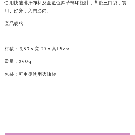
使用快速排汗布料及全數位昇華轉印設計，背後三口袋，實
用、好穿，入門必備。
產品規格
材積：長39 x 寬 27 x 高1.5cm
重量：240g
包裝：可重覆使用夾鍊袋