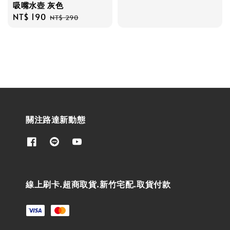
吸嘴水壺 灰色
Sale
NT$ 190
Regular
NT$ 290
price
price
關注路達新動態
線上刷卡.超商取貨.新竹宅配.取貨付款