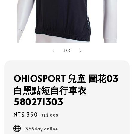
1
/
9
OHIOSPORT 兒童 圖花03
白黑點短自行車衣
580271303
Sale
NT$ 390
Regular
NT$ 880
price
price
365day online