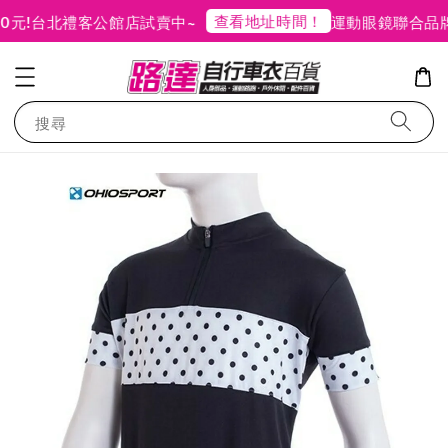
查看地址時間！
!
台北禮客公館店試賣中~
運動眼鏡聯合品牌
搜尋