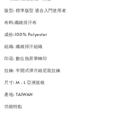
版型: 標準版型 適合入門使用者
布料:纖維排汗布
成份:100% Polyester
組織: 纖維排汗組織
印花: 數位熱昇華轉印
拉鍊: 半開式彈片細尼龍拉鍊
尺寸: M . L 亞洲規格
產地: TAIWAN
功能特點