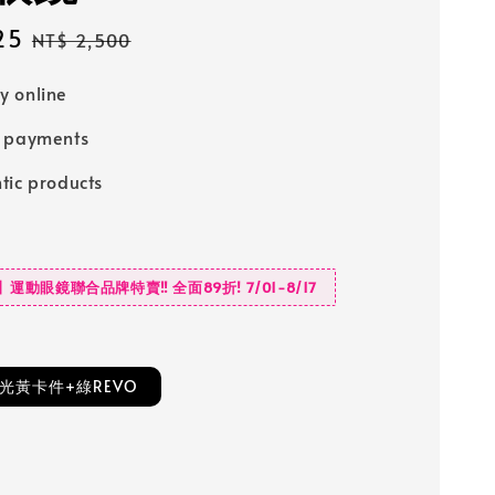
25
Regular
NT$ 2,500
price
 online
e payments
tic products
E】運動眼鏡聯合品牌特賣‼️ 全面89折! 7/01-8/17
光黃卡件+綠REVO