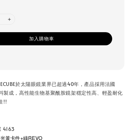
加入購物車
】 ICECUBE於太陽眼鏡業界已超過40年，產品採用法國
碳原料製成，高性能生物基聚酰胺鏡架穩定性高、輕盈耐化
佳!!
E
4163
光黃卡件+綠REVO