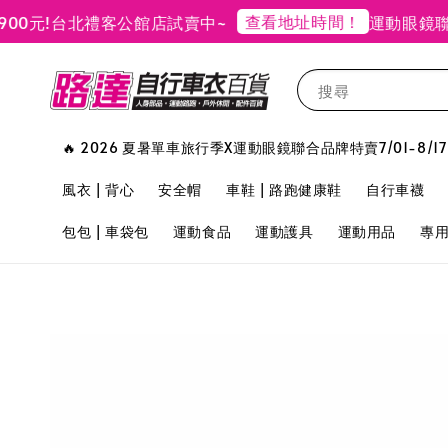
查看地址時間！
!
台北禮客公館店試賣中~
運動眼鏡聯合品
搜尋
🔥 2026 夏暑單車旅行季X運動眼鏡聯合品牌特賣7/01-8/17
風衣 | 背心
安全帽
車鞋 | 路跑健康鞋
自行車襪
包包 | 車袋包
運動食品
運動護具
運動用品
專