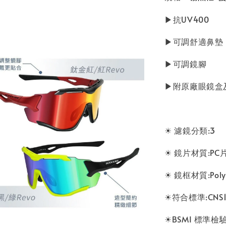
▶抗UV400
▶可調舒適鼻墊
▶可調鏡腳
▶附原廠眼鏡盒
☀ 濾鏡分類:3
☀ 鏡片材質:PC
☀ 鏡框材質:Poly
☀符合標準:CNS1
☀BSMI 標準檢