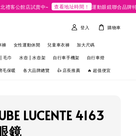
查看地址時間！
客公館店試賣中~
運動眼鏡聯合品牌特賣
登入
購物車
車褲
女性運動休閒
兒童車衣褲
加大尺碼
| 毛巾
水壺 | 水壺架
自行車手機架
自行車燈
磨毛保暖
各大品牌總覽
👍 店長推薦
🔥 超值便宜
UBE LUCENTE 4163
眼鏡