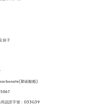
及袋子
片
carbonate(聚碳酸酯)
5067
驗局認證字號：D33G39