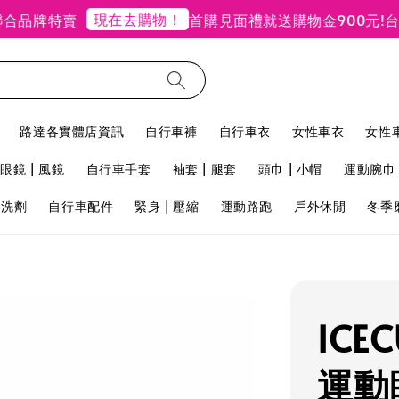
現在去購物！
牌特賣
首購見面禮就送購物金900元!
台北禮
路達各實體店資訊
自行車褲
自行車衣
女性車衣
女性
眼鏡 | 風鏡
自行車手套
袖套 | 腿套
頭巾 | 小帽
運動腕巾 
用洗劑
自行車配件
緊身 | 壓縮
運動路跑
戶外休閒
冬季
ICEC
運動