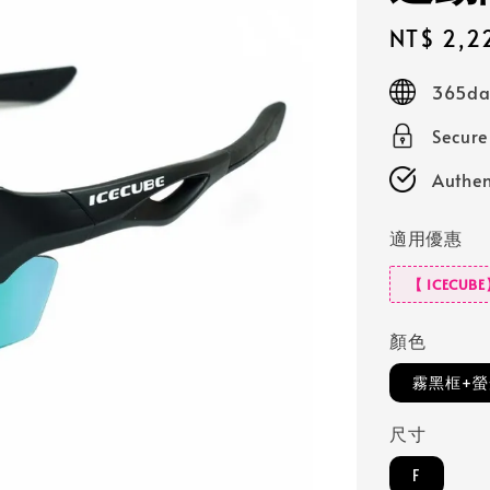
Sale
NT$ 2,2
price
365day
Secur
Authen
適用優惠
【 ICECUB
顏色
霧黑框+螢
尺寸
F