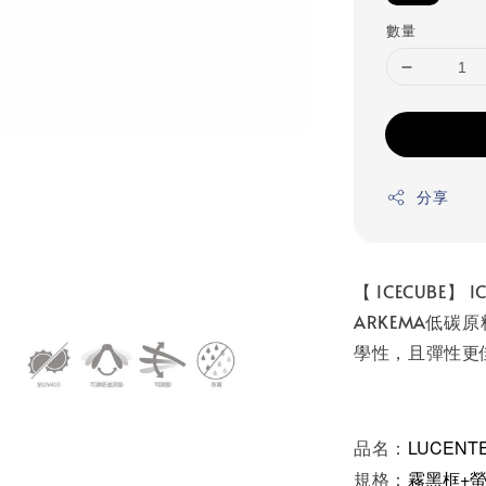
數量
分享
【 ICECUBE
ARKEMA低
學性，且彈性更
品名：
LUCENT
規格：
霧黑框+螢