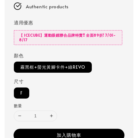
Authentic products
適用優惠
【 ICECUBE】運動眼鏡聯合品牌特賣‼️ 全面89折! 7/01-
8/17
顏色
霧黑框+螢光黃腳卡件+綠REVO
尺寸
F
數量
加入購物車