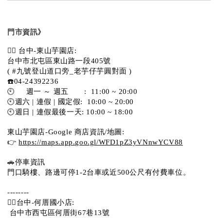
門市資訊》
💁‍♀️ 台中-東山芋園店:
台中市北屯區東山路一段405號 
( #九號登山道口旁_老芋仔芋圓對面 )
☎️04-24392236
🕙     週一 ～ 週五       :  11:00 ~ 20:00
🕙週六 | 連假 | 國定假:  10:00 ~ 20:00
🕙週日 | 連假最後一天: 10:00 ~ 18:00
東山芋園店-Google 商店資訊/地圖:
👉 
https://maps.app.goo.gl/WFD1pZ3yVNnwYCV88
🚗停車資訊 
門口騎樓、路邊可停1-2台車或近500公尺有付費車位。  
--------
💁‍♀️台中-何厝國小店:
 台中市西屯區何厝街67巷13號 