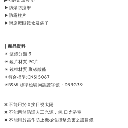
▶防爆防撞擊
▶防霧柱片
▶附原廠眼鏡盒及袋子
| 商品資料
☀ 濾鏡分類:3
☀ 鏡片材質:PC片
☀ 鏡框材質:聚碳酸酯
☀符合標準:CNS15067
☀BSMI 標準檢驗局認證字號：D33G39
❌ 不能用於直接目視太陽
❌ 不能用於防護人工光源，例:日光浴室
❌ 不能用於當作防止機械性撞擊危害之護目鏡