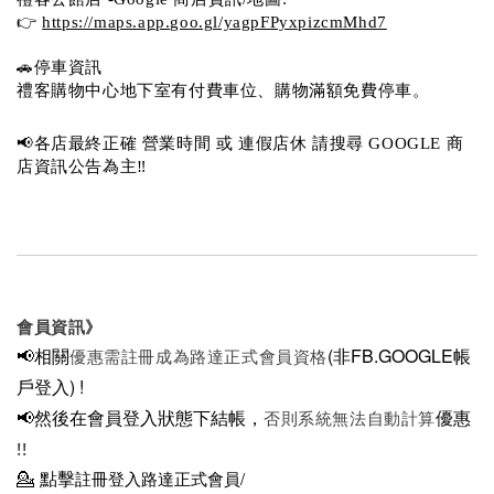
👉 
https://maps.app.goo.gl/yagpFPyxpizcmMhd7
🚗停車資訊 
禮客購物中心地下室有付費車位、購物滿額免費停車。 
📢各店最終正確 營業時間 或 連假店休 請搜尋 GOOGLE 商
店資訊公告為主‼️
會員資訊》
📢相關
(非FB.GOOGLE帳
優惠需註冊成為路達正式會員資格
戶登入)
!
📢然後在
會員登入狀態下結帳，
優惠
否則系統無法自動計算
!!
💁
點擊
註冊登入路達正式會員/