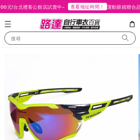
查看地址時間！
元!
台北禮客公館店試賣中~
運動眼鏡聯合品牌
搜尋