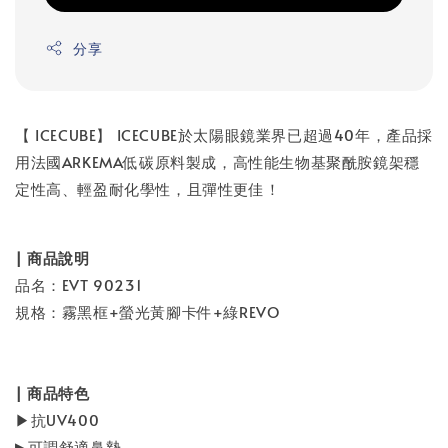
分享
【 ICECUBE】 ICECUBE於太陽眼鏡業界已超過40年，產品採
用法國ARKEMA低碳原料製成，高性能生物基聚酰胺鏡架穩
定性高、輕盈耐化學性，且彈性更佳！
| 商品說明
品名：EVT 90231
規格：霧黑框+螢光黃腳卡件+綠REVO
| 商品特色
▶抗UV400
▶可調舒適鼻墊