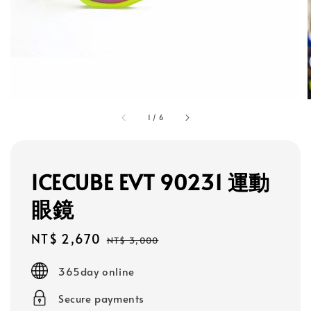
1
/
6
ICECUBE EVT 90231 運動
眼鏡
Sale
NT$ 2,670
Regular
NT$ 3,000
price
price
365day online
Secure payments