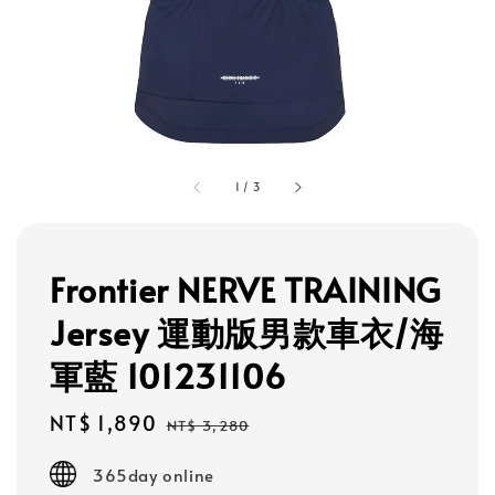
1
/
3
Frontier NERVE TRAINING
Jersey 運動版男款車衣/海
軍藍 101231106
Sale
NT$ 1,890
Regular
NT$ 3,280
price
price
365day online