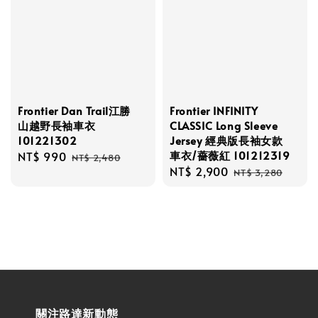
Frontier Dan Trail江勝
Frontier INFINITY
山越野長袖車衣
CLASSIC Long Sleeve
101221302
Jersey 經典版長袖女款
車衣/薔薇紅 101212319
Sale
NT$ 990
Regular
NT$ 2,480
Sale
NT$ 2,900
Regular
price
price
NT$ 3,280
price
price
關注路達新動態