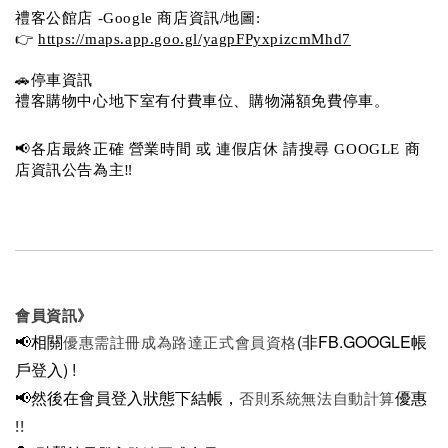
禮客公館店 -Google 商店資訊/地圖:
👉 
https://maps.app.goo.gl/yagpFPyxpizcmMhd7
🚗停車資訊 
禮客購物中心地下室有付費車位、購物滿額免費停車。 
📢各店最終正確 營業時間 或 連假店休 請搜尋 GOOGLE 商
店資訊公告為主‼️
會員資訊》
📢相關
(非FB.GOOGLE帳
優惠需註冊成為路達正式會員資格
戶登入)
!
📢然後在
會員登入狀態下結帳，
優惠
否則系統無法自動計算
!!