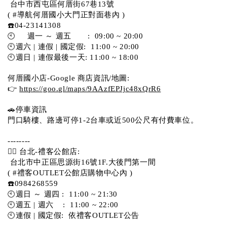
 台中市西屯區何厝街67巷13號 
( #導航何厝國小大門正對面巷內 )  
☎️04-23141308
🕙     週一 ～ 週五       :  09:00 ~ 20:00
🕙週六 | 連假 | 國定假:  11:00 ~ 20:00
🕙週日 | 連假最後一天: 11:00 ~ 18:00
何厝國小店-Google 商店資訊/地圖:
👉 
https://goo.gl/maps/9AAzfEPJjc48xQrR6
🚗停車資訊 
門口騎樓、路邊可停1-2台車或近500公尺有付費車位。 
-------- 
💁‍♀️ 台北-禮客公館店:
 台北市中正區思源街16號1F.大後門第一間
( #禮客OUTLET公館店購物中心內 )  
☎️0984268559 
🕙週日 ～ 週四 :  11:00 ~ 21:30
🕙週五 | 週六    :  11:00 ~ 22:00
🕙連假 | 國定假:  依禮客OUTLET公告 