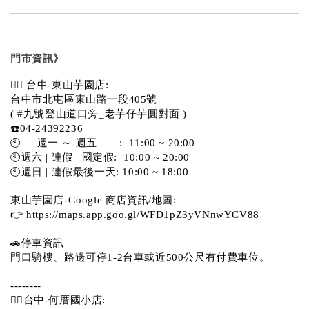
門市資訊》
💁‍♀️ 台中-東山芋園店:
台中市北屯區東山路一段405號 
( #九號登山道口旁_老芋仔芋圓對面 )
☎️04-24392236
🕙     週一 ～ 週五       :  11:00 ~ 20:00
🕙週六 | 連假 | 國定假:  10:00 ~ 20:00
🕙週日 | 連假最後一天: 10:00 ~ 18:00
東山芋園店-Google 商店資訊/地圖:
👉 
https://maps.app.goo.gl/WFD1pZ3yVNnwYCV88
🚗停車資訊 
門口騎樓、路邊可停1-2台車或近500公尺有付費車位。  
--------
💁‍♀️台中-何厝國小店: