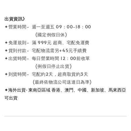
出貨資訊》
✦營業時間- 週一至週五 09：00-18：00
(國定例假日休)
✦免運規則- 滿 999元 超商、宅配免運費
✦貨到付款- 宅配物流需另+45元手續費
✦出貨時間- 每日營業時間 12：00前收單
(例假日停止出貨)
✦到貨時間- 宅配約2天，超商取貨約3天
(最終依物流公司送達日為準)
✦海外出貨- 東南亞區域 香港、澳門、中國、新加坡、馬來西亞
可出貨