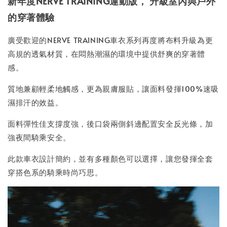
新年度NERVE TRAINING運動版， 升級室內與戶外
的穿著體驗
廣受歡迎的NERVE TRAINING車衣系列再度將布料升級為更
高規的透氣材質，在悶熱潮濕的環境中提供舒爽的穿著體
感。
質地兼顧輕柔地觸感，更為親膚服貼，讓面料發揮100%速吸
濕排汗的效益。
面料彈性佳支撐度強，後口袋兩側斜邊配置安全反光條，加
強夜間騎乘安全。
此款車衣設計簡約，並有多種顏色可以選擇，讓您發揮全套
穿搭色系的騎乘時尚巧思。