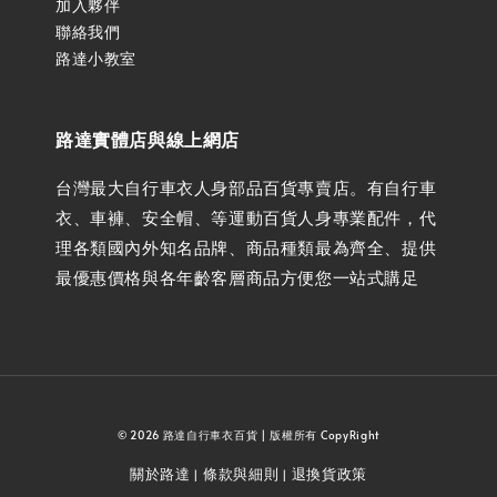
加入夥伴
聯絡我們
路達小教室
路達實體店與線上網店
台灣最大自行車衣人身部品百貨專賣店。有自行車
衣、車褲、安全帽、等運動百貨人身專業配件，代
理各類國內外知名品牌、商品種類最為齊全、提供
最優惠價格與各年齡客層商品方便您一站式購足
© 2026 路達自行車衣百貨 | 版權所有 CopyRight
關於路達
條款與細則
退換貨政策
|
|