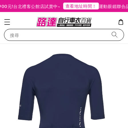
查看地址時間！
!
台北禮客公館店試賣中~
運動眼鏡聯合品牌特
搜尋