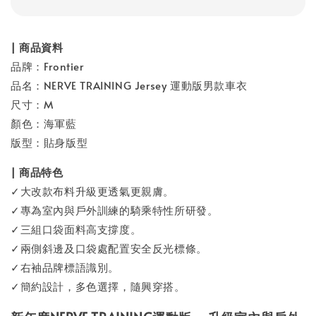
| 商品資料
品牌：Frontier
品名：NERVE TRAINING Jersey 運動版男款車衣
尺寸：M
顏色：海軍藍
版型：貼身版型
| 商品特色
✓大改款布料升級更透氣更親膚。
✓專為室內與戶外訓練的騎乘特性所研發。
✓三組口袋面料高支撐度。
✓兩側斜邊及口袋處配置安全反光標條。
✓右袖品牌標語識別。
✓簡約設計，多色選擇，隨興穿搭。