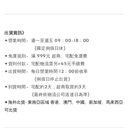
出貨資訊》
✦營業時間- 週一至週五 09：00-18：00
(國定例假日休)
✦免運規則- 滿 999元 超商、宅配免運費
✦貨到付款- 宅配物流需另+45元手續費
✦出貨時間- 每日營業時間 12：00前收單
(例假日停止出貨)
✦到貨時間- 宅配約2天，超商取貨約3天
(最終依物流公司送達日為準)
✦海外出貨- 東南亞區域 香港、澳門、中國、新加坡、馬來西亞
可出貨