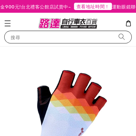
查看地址時間！
00元!
台北禮客公館店試賣中~
運動眼鏡聯合
搜尋