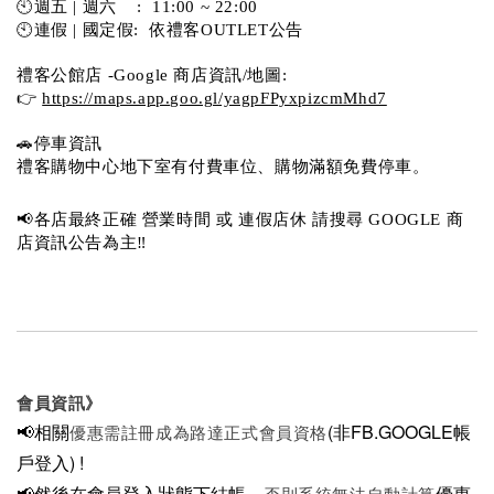
🕙週五 | 週六    :  11:00 ~ 22:00
🕙連假 | 國定假:  依禮客OUTLET公告 
禮客公館店 -Google 商店資訊/地圖:
👉 
https://maps.app.goo.gl/yagpFPyxpizcmMhd7
🚗停車資訊 
禮客購物中心地下室有付費車位、購物滿額免費停車。 
📢各店最終正確 營業時間 或 連假店休 請搜尋 GOOGLE 商
店資訊公告為主‼️
會員資訊》
📢相關
(非FB.GOOGLE帳
優惠需註冊成為路達正式會員資格
戶登入)
!
📢然後在
會員登入狀態下結帳，
優惠
否則系統無法自動計算