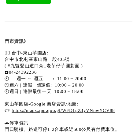
門市資訊》
💁‍♀️ 台中-東山芋園店:
台中市北屯區東山路一段405號 
( #九號登山道口旁_老芋仔芋圓對面 )
☎️04-24392236
🕙     週一 ～ 週五       :  11:00 ~ 20:00
🕙週六 | 連假 | 國定假:  10:00 ~ 20:00
🕙週日 | 連假最後一天: 10:00 ~ 18:00
東山芋園店-Google 商店資訊/地圖:
👉 
https://maps.app.goo.gl/WFD1pZ3yVNnwYCV88
🚗停車資訊 
門口騎樓、路邊可停1-2台車或近500公尺有付費車位。  