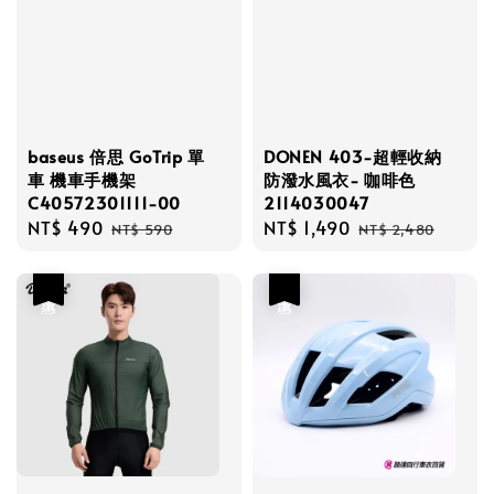
baseus 倍思 GoTrip 單
DONEN 403-超輕收納
車 機車手機架
防潑水風衣- 咖啡色
C40572301111-00
2114030047
Sale
NT$ 490
Regular
Sale
NT$ 1,490
Regular
NT$ 590
NT$ 2,480
price
price
price
price
優惠
優惠