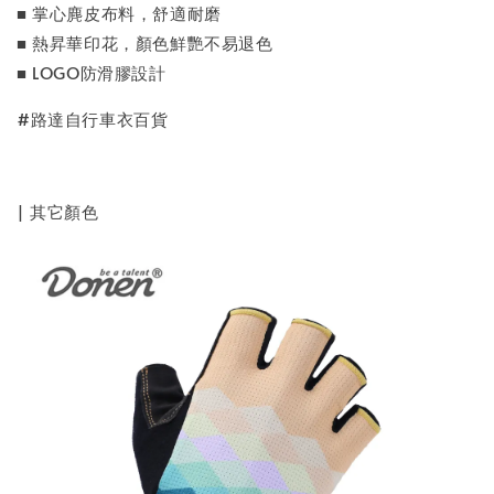
■ 掌心麂皮布料，舒適耐磨
■ 熱昇華印花，顏色鮮艷不易退色
■ LOGO防滑膠設計
#路達自行車衣百貨
| 其它顏色