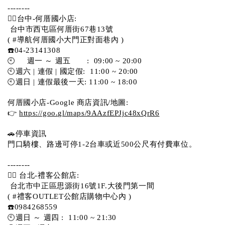
--------
💁‍♀️台中-何厝國小店:
 台中市西屯區何厝街67巷13號 
( #導航何厝國小大門正對面巷內 )  
☎️04-23141308
🕙     週一 ～ 週五       :  09:00 ~ 20:00
🕙週六 | 連假 | 國定假:  11:00 ~ 20:00
🕙週日 | 連假最後一天: 11:00 ~ 18:00
何厝國小店-Google 商店資訊/地圖:
👉 
https://goo.gl/maps/9AAzfEPJjc48xQrR6
🚗停車資訊 
門口騎樓、路邊可停1-2台車或近500公尺有付費車位。 
-------- 
💁‍♀️ 台北-禮客公館店:
 台北市中正區思源街16號1F.大後門第一間
( #禮客OUTLET公館店購物中心內 )  
☎️0984268559 
🕙週日 ～ 週四 :  11:00 ~ 21:30