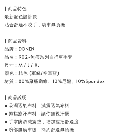
| 商品特色
最新配色設計款
貼合舒適不咬手，騎車無負擔
| 商品資料
品牌：DONEN
品名：902-無痕系列自行車手套
尺寸：M / L / XL
顏色：桔色 (軍綠/空軍藍)
材質：80%聚酯纖維、10%尼龍、10%Spandex
| 商品說明
■ 吸濕透氣布料、減震透氣布料
■ 拇指擦汗布料，讓你無視汗擾
■ 手掌防滑減震墊，增加握把舒適度
■ 腕部無痕車縫，簡約舒適無負擔