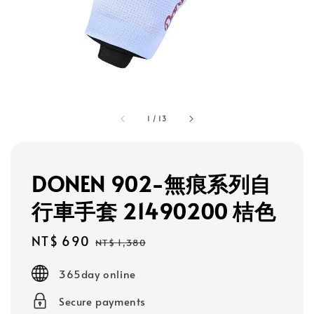
1
/
13
DONEN 902-無痕系列自
行車手套 21490200 桔色
Sale
NT$ 690
Regular
NT$ 1,380
price
price
365day online
Secure payments