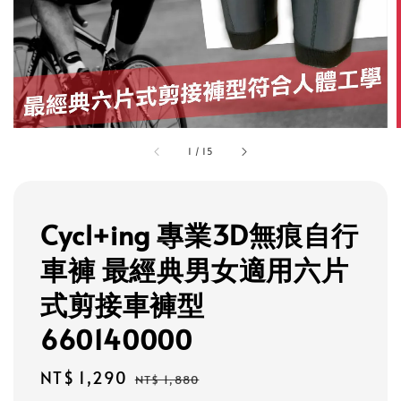
1
/
15
Cycl+ing 專業3D無痕自行
車褲 最經典男女適用六片
式剪接車褲型
660140000
Sale
NT$ 1,290
Regular
NT$ 1,880