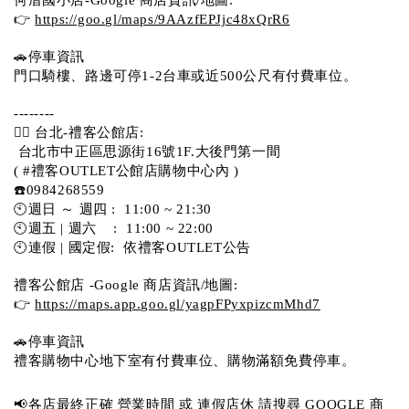
👉 
https://goo.gl/maps/9AAzfEPJjc48xQrR6
🚗停車資訊 
門口騎樓、路邊可停1-2台車或近500公尺有付費車位。 
-------- 
💁‍♀️ 台北-禮客公館店:
 台北市中正區思源街16號1F.大後門第一間
( #禮客OUTLET公館店購物中心內 )  
☎️0984268559 
🕙週日 ～ 週四 :  11:00 ~ 21:30
🕙週五 | 週六    :  11:00 ~ 22:00
🕙連假 | 國定假:  依禮客OUTLET公告 
禮客公館店 -Google 商店資訊/地圖:
👉 
https://maps.app.goo.gl/yagpFPyxpizcmMhd7
🚗停車資訊 
禮客購物中心地下室有付費車位、購物滿額免費停車。 
📢各店最終正確 營業時間 或 連假店休 請搜尋 GOOGLE 商