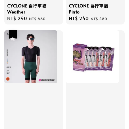
CYCLONE 自行車襪
CYCLONE 自行車襪
Weather
Pinto
Sale
NT$ 240
Regular
Sale
NT$ 240
Regular
NT$ 480
NT$ 480
price
price
price
price
優惠