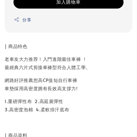
加入購物車
分享
| 商品特色
老車友大力推荐！入門進階最佳車褲 ！
最經典六片式剪接車褲型符合人體工學。
網路好評推薦您高CP值短自行車褲
車墊採用高密度拥有長效高支撐力!
1.重磅彈性布 2.高延展彈性
3.高密度泡棉 4.柔軟排汗底布
| 商品資料