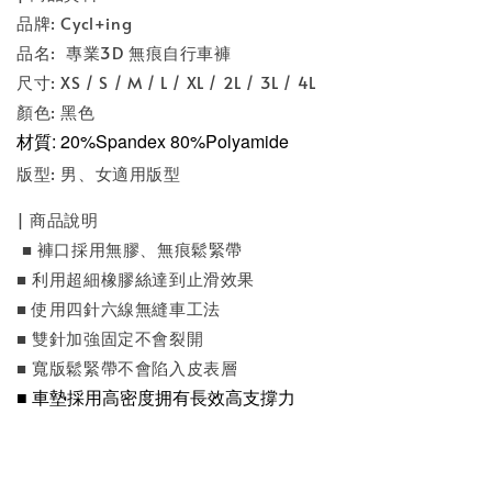
品牌: Cycl+ing
品名: 專業3D 無痕自行車褲
尺寸: XS / S / M / L / XL / 2L / 3L / 4L
顏色: 黑色
材質: 20%Spandex 80%Polyamide
版型: 男、女適用版型
| 商品說明
■ 褲口採用無膠、無痕鬆緊帶
■ 利用超細橡膠絲達到止滑效果
■ 使用四針六線無縫車工法
■ 雙針加強固定不會裂開
■ 寬版鬆緊帶不會陷入皮表層
■
車墊採用高密度拥有長效高支撐力