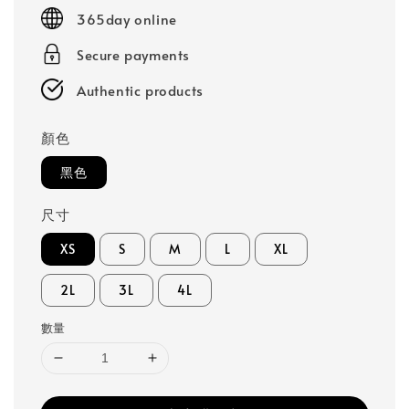
price
price
365day online
Secure payments
Authentic products
顏色
黑色
尺寸
XS
S
M
L
XL
2L
3L
4L
數量