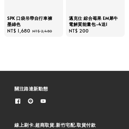
SPK 口袋吊帶自行車褲
邁克仕 綜合莓果 EM犀牛
墨綠色
電解質能量包-4送1
Sale
NT$ 1,680
Regular
Regular
NT$ 200
NT$ 2,480
price
price
price
關注路達新動態
線上刷卡.超商取貨.新竹宅配.取貨付款