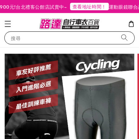
查看地址時間！
0元!
台北禮客公館店試賣中~
運動眼鏡聯合品
搜尋