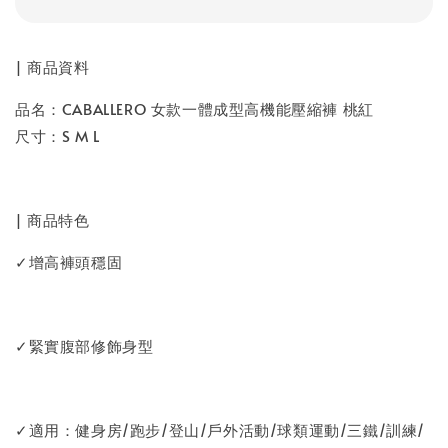
| 商品資料
品名：CABALLERO 女款一體成型高機能壓縮褲 桃紅
尺寸：S M L
| 商品特色
✓增高褲頭穩固
✓緊實腹部修飾身型
✓適用：健身房/跑步/登山/戶外活動/球類運動/三鐵/訓練/