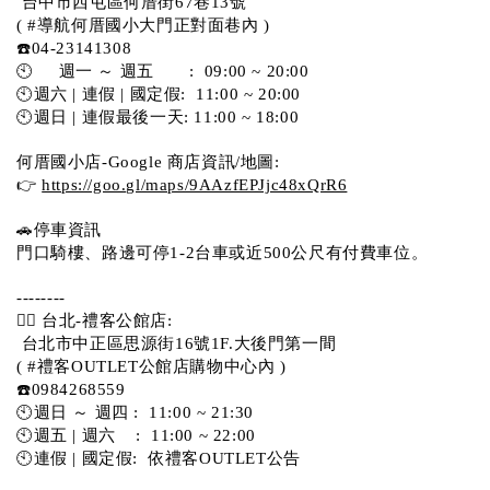
 台中市西屯區何厝街67巷13號 
( #導航何厝國小大門正對面巷內 )  
☎️04-23141308
🕙     週一 ～ 週五       :  09:00 ~ 20:00
🕙週六 | 連假 | 國定假:  11:00 ~ 20:00
🕙週日 | 連假最後一天: 11:00 ~ 18:00
何厝國小店-Google 商店資訊/地圖:
👉 
https://goo.gl/maps/9AAzfEPJjc48xQrR6
🚗停車資訊 
門口騎樓、路邊可停1-2台車或近500公尺有付費車位。 
-------- 
💁‍♀️ 台北-禮客公館店:
 台北市中正區思源街16號1F.大後門第一間
( #禮客OUTLET公館店購物中心內 )  
☎️0984268559 
🕙週日 ～ 週四 :  11:00 ~ 21:30
🕙週五 | 週六    :  11:00 ~ 22:00
🕙連假 | 國定假:  依禮客OUTLET公告 