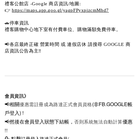
禮客公館店 -Google 商店資訊/地圖:
👉 
https://maps.app.goo.gl/yagpFPyxpizcmMhd7
🚗停車資訊 
禮客購物中心地下室有付費車位、購物滿額免費停車。 
📢各店最終正確 營業時間 或 連假店休 請搜尋 GOOGLE 商
店資訊公告為主‼️
會員資訊》
📢相關
(非FB.GOOGLE帳
優惠需註冊成為路達正式會員資格
戶登入)
!
📢然後在
會員登入狀態下結帳，
優惠
否則系統無法自動計算
!!
💁
點擊
註冊登入路達正式會員/