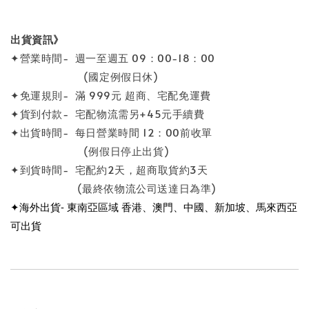
出貨資訊》
✦營業時間- 週一至週五 09：00-18：00
(國定例假日休)
✦免運規則- 滿 999元 超商、宅配免運費
✦貨到付款- 宅配物流需另+45元手續費
✦出貨時間- 每日營業時間 12：00前收單
(例假日停止出貨)
✦到貨時間- 宅配約2天，超商取貨約3天
(最終依物流公司送達日為準)
✦海外出貨- 東南亞區域 香港、澳門、中國、新加坡、馬來西亞
可出貨