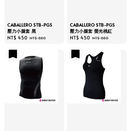
CABALLERO STB-PGS
CABALLERO STB-PGS
壓力小腿套 黑
壓力小腿套 螢光桃紅
Sale
NT$ 450
Regular
Sale
NT$ 450
Regular
NT$ 880
NT$ 880
price
price
price
price
優惠
優惠