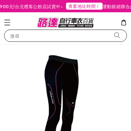
查看地址時間！
元!
台北禮客公館店試賣中~
運動眼鏡聯合品牌
搜尋