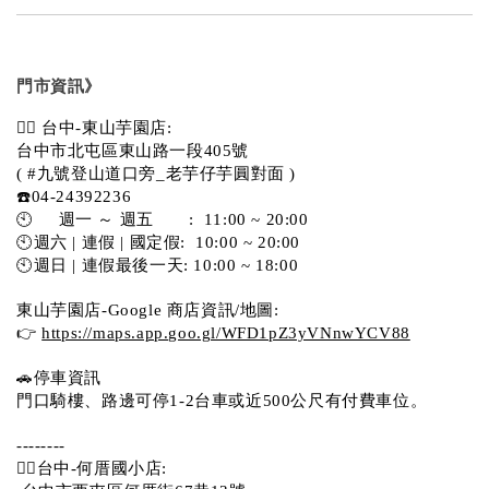
門市資訊》
💁‍♀️ 台中-東山芋園店:
台中市北屯區東山路一段405號 
( #九號登山道口旁_老芋仔芋圓對面 )
☎️04-24392236
🕙     週一 ～ 週五       :  11:00 ~ 20:00
🕙週六 | 連假 | 國定假:  10:00 ~ 20:00
🕙週日 | 連假最後一天: 10:00 ~ 18:00
東山芋園店-Google 商店資訊/地圖:
👉 
https://maps.app.goo.gl/WFD1pZ3yVNnwYCV88
🚗停車資訊 
門口騎樓、路邊可停1-2台車或近500公尺有付費車位。  
--------
💁‍♀️台中-何厝國小店: