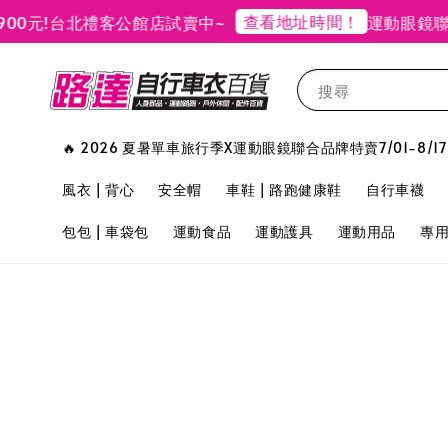
查看地址時間！
元!
台北禮客公館店試賣中~
運動眼鏡聯合
搜尋
🔥 2026 夏暑單車旅行季X運動眼鏡聯合品牌特賣7/01-8/17
風衣 | 背心
安全帽
車鞋 | 路跑健康鞋
自行車襪
包包 | 車袋包
運動食品
運動護具
運動用品
專