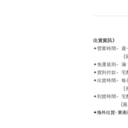
出貨資訊》
✦營業時間- 週一
(國定例
✦免運規則- 滿
✦貨到付款- 宅
✦出貨時間- 每
(例假日
✦到貨時間- 宅
(最終依物
✦海外出貨- 東