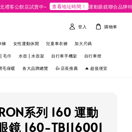
查看地址時間！
禮客公館店試賣中~
運動眼鏡聯合品牌特賣
登入
購物車
車褲
女性運動休閒
兒童車衣褲
加大尺碼
| 毛巾
水壺 | 水壺架
自行車手機架
自行車燈
磨毛保暖
各大品牌總覽
👍 店長推薦
🔥 超值便宜
 IRON系列 160 運動
鏡 160-TB116001