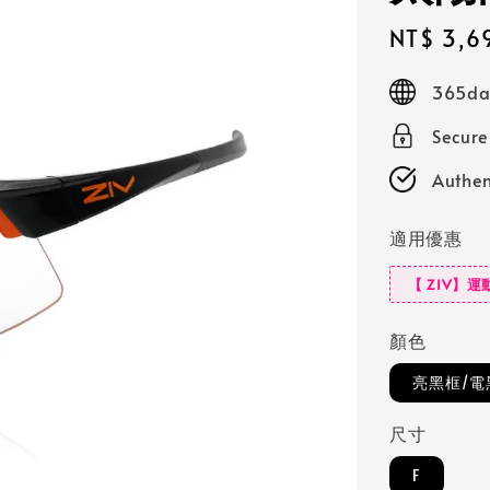
Sale
NT$ 3,6
price
365day
Secur
Authen
適用優惠
【 ZIV】運
顏色
亮黑框/電
尺寸
F