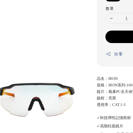
數量
分享
品名：IRON
規格：IRON系列-1
鏡片：風暴PC全天
鏡框：亮黑
透視率：CAT.1-3
✓科技彈性記憶框材
✓高階柱面鏡片