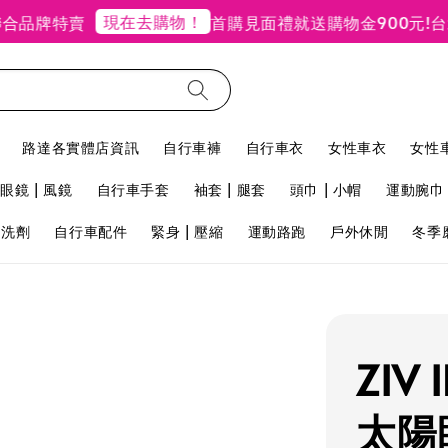
現在去購物！
品牌特賣
首購見面禮就送購物金900元!
台北
路達各實體店資訊
自行車褲
自行車衣
女性車衣
女性
眼鏡 | 風鏡
自行車手套
袖套 | 腿套
頭巾 | 小帽
運動腕巾 
用洗劑
自行車配件
緊身 | 壓縮
運動路跑
戶外休閒
冬季
ZIV
太陽眼