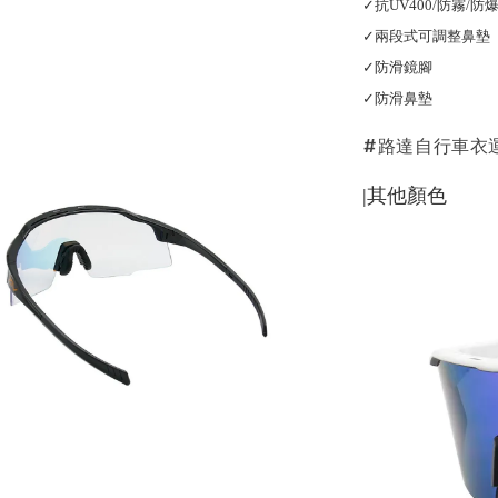
✓抗UV400/防霧/
✓兩段式可調整鼻墊
✓防滑鏡腳
✓防滑鼻墊
#路達自行車衣
|其他顏色