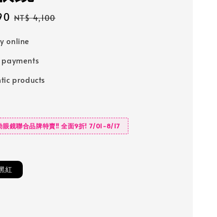
90
Regular
NT$ 4,100
price
 online
e payments
tic products
動眼鏡聯合品牌特賣‼️ 全面9折! 7/01-8/17
黑紅