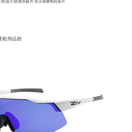
防爆/防油汙/防潑水鏡片/全天候變色柱面片
運動用品館