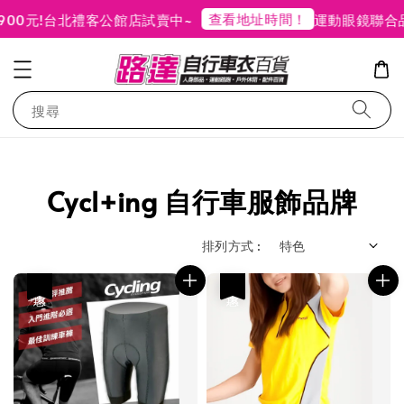
查看地址時間！
元!
台北禮客公館店試賣中~
運動眼鏡聯合品
搜尋
Cycl+ing 自行車服飾品牌
排列方式 :
優惠
優惠