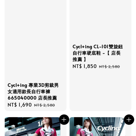
Cycl+ing CL-101雙旋鈕
自行車硬底鞋 -【 店長
推薦 】
Sale
NT$ 1,850
Regular
NT$ 2,580
price
price
Cycl+ing 專業3D剪裁男
女適用款長自行車褲
665040000 店長推薦
Sale
NT$ 1,690
Regular
NT$ 2,580
price
price
優惠
優惠