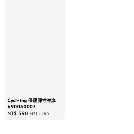
Cycl+ing 保暖彈性袖套
690030007
Sale
NT$ 590
Regular
NT$ 1,180
price
price