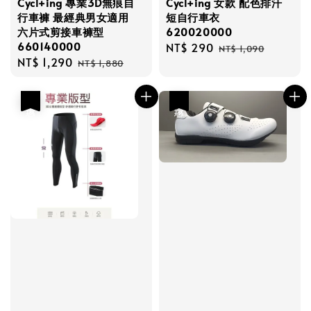
Cycl+ing 專業3D無痕自
Cycl+ing 女款 配色排汗
行車褲 最經典男女適用
短自行車衣
六片式剪接車褲型
620020000
660140000
Sale
NT$ 290
Regular
NT$ 1,090
Sale
NT$ 1,290
Regular
price
price
NT$ 1,880
price
price
優惠
優惠