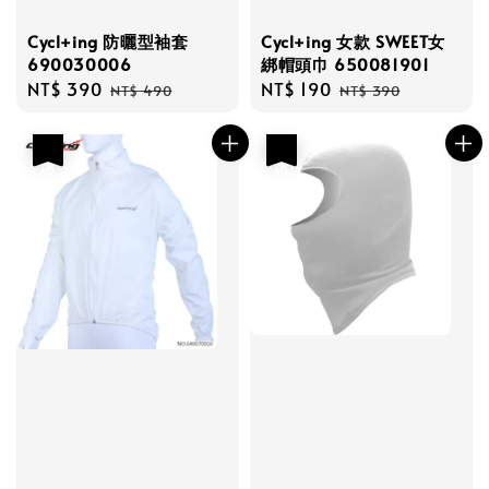
Cycl+ing 防曬型袖套
Cycl+ing 女款 SWEET女
690030006
綁帽頭巾 650081901
Sale
NT$ 390
Regular
Sale
NT$ 190
Regular
NT$ 490
NT$ 390
price
price
price
price
優惠
優惠