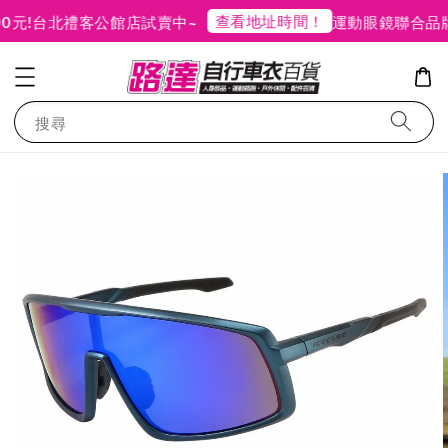
查看地址時間！
!
台北禮客公館店試賣中~
運動眼鏡聯合品牌
搜尋