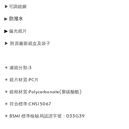
▶可調鏡腳
防潑水
▶
▶
偏光鏡片
▶ 附原廠眼鏡盒及袋子
☀ 濾鏡分類:3
☀ 鏡片材質:PC片
☀ 鏡框材質:Polycarbonate(聚碳酸酯)
☀ 符合標準:CNS15067
☀ BSMI 標準檢驗局認證字號：D33G39