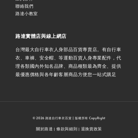
聯絡我們
路達小教室
路達實體店與線上網店
台灣最大自行車衣人身部品百貨專賣店。有自行車
衣、車褲、安全帽、等運動百貨人身專業配件，代
理各類國內外知名品牌、商品種類最為齊全、提供
最優惠價格與各年齡客層商品方便您一站式購足
© 2026 路達自行車衣百貨 | 版權所有 CopyRight
關於路達
條款與細則
退換貨政策
|
|