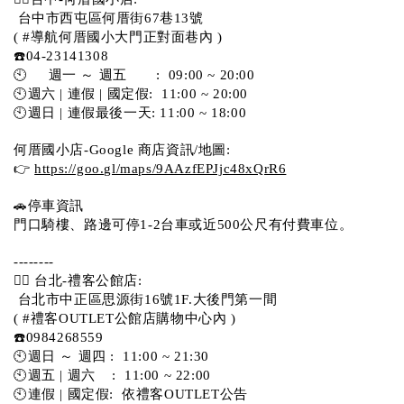
 台中市西屯區何厝街67巷13號 
( #導航何厝國小大門正對面巷內 )  
☎️04-23141308
🕙     週一 ～ 週五       :  09:00 ~ 20:00
🕙週六 | 連假 | 國定假:  11:00 ~ 20:00
🕙週日 | 連假最後一天: 11:00 ~ 18:00
何厝國小店-Google 商店資訊/地圖:
👉 
https://goo.gl/maps/9AAzfEPJjc48xQrR6
🚗停車資訊 
門口騎樓、路邊可停1-2台車或近500公尺有付費車位。 
-------- 
💁‍♀️ 台北-禮客公館店:
 台北市中正區思源街16號1F.大後門第一間
( #禮客OUTLET公館店購物中心內 )  
☎️0984268559 
🕙週日 ～ 週四 :  11:00 ~ 21:30
🕙週五 | 週六    :  11:00 ~ 22:00
🕙連假 | 國定假:  依禮客OUTLET公告 