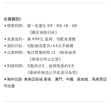
出貨資訊》
✦營業時間- 週一至週五 09：00-18：00
(國定例假日休)
✦免運規則- 滿 999元 超商、宅配免運費
✦貨到付款- 宅配物流需另+45元手續費
✦出貨時間- 每日營業時間 12：00前收單
(例假日停止出貨)
✦到貨時間- 宅配約2天，超商取貨約3天
(最終依物流公司送達日為準)
✦海外出貨- 東南亞區域 香港、澳門、中國、新加坡、馬來西亞
可出貨