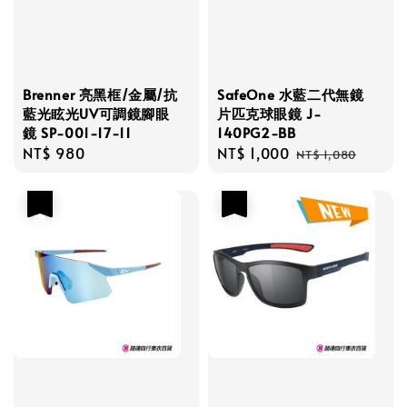
Brenner 亮黑框/金屬/抗
SafeOne 水藍二代無鏡
藍光眩光UV可調鏡腳眼
片匹克球眼鏡 J-
鏡 SP-001-17-11
140PG2-BB
Regular
NT$ 980
Sale
NT$ 1,000
Regular
NT$ 1,080
price
price
price
優惠
優惠