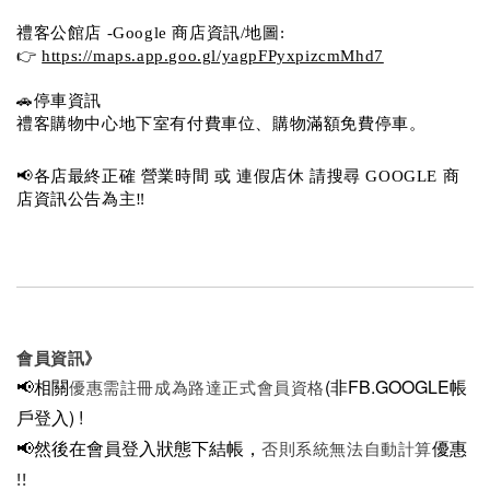
禮客公館店 -Google 商店資訊/地圖:
👉 
https://maps.app.goo.gl/yagpFPyxpizcmMhd7
🚗停車資訊 
禮客購物中心地下室有付費車位、購物滿額免費停車。 
📢各店最終正確 營業時間 或 連假店休 請搜尋 GOOGLE 商
店資訊公告為主‼️
會員資訊》
📢相關
(非FB.GOOGLE帳
優惠需註冊成為路達正式會員資格
戶登入)
!
📢然後在
會員登入狀態下結帳，
優惠
否則系統無法自動計算
!!