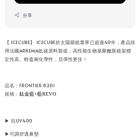
分享
【 ICECUBE】 ICECUBE於太陽眼鏡業界已超過40年，產品採
用法國ARKEMA低碳原料製成，高性能生物基聚酰胺鏡架穩
定性高、輕盈耐化學性，且彈性更佳！
品名：FRONTIER 8201
規格：
鈦金藍+藍REVO
▶ 抗UV400
▶可調舒適鼻墊