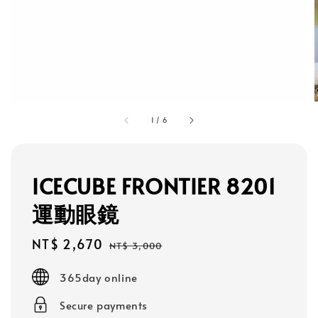
1
/
6
ICECUBE FRONTIER 8201
運動眼鏡
Sale
NT$ 2,670
Regular
NT$ 3,000
price
price
365day online
Secure payments