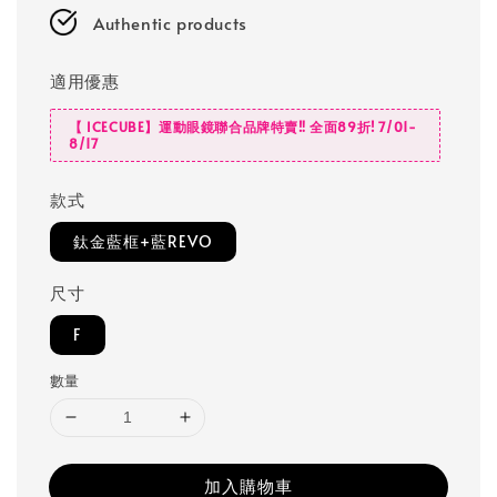
Authentic products
適用優惠
【 ICECUBE】運動眼鏡聯合品牌特賣‼️ 全面89折! 7/01-
8/17
款式
鈦金藍框+藍REVO
尺寸
F
數量
加入購物車