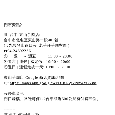
門市資訊》
💁‍♀️ 台中-東山芋園店:
台中市北屯區東山路一段405號 
( #九號登山道口旁_老芋仔芋圓對面 )
☎️04-24392236
🕙     週一 ～ 週五       :  11:00 ~ 20:00
🕙週六 | 連假 | 國定假:  10:00 ~ 20:00
🕙週日 | 連假最後一天: 10:00 ~ 18:00
東山芋園店-Google 商店資訊/地圖:
👉 
https://maps.app.goo.gl/WFD1pZ3yVNnwYCV88
🚗停車資訊 
門口騎樓、路邊可停1-2台車或近500公尺有付費車位。  
--------
💁‍♀️台中-何厝國小店: