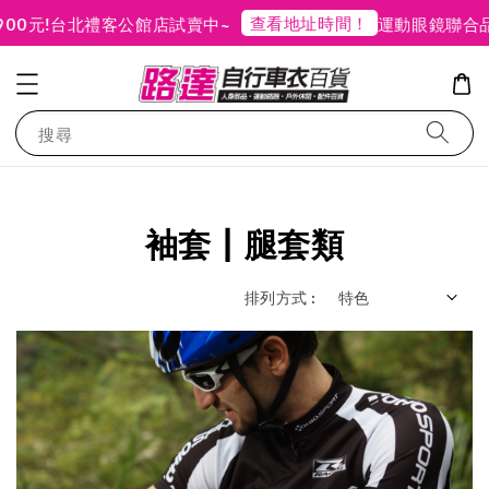
查看地址時間！
元!
台北禮客公館店試賣中~
運動眼鏡聯合品牌
搜尋
袖套 | 腿套類
排列方式 :