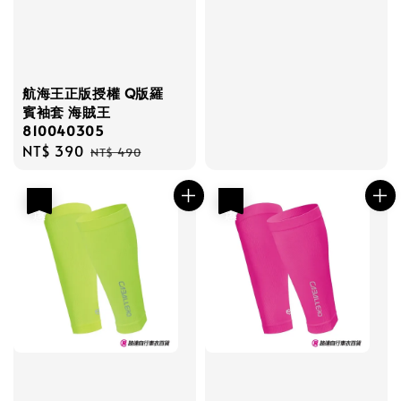
航海王正版授權 Q版羅
賓袖套 海賊王
810040305
Sale
NT$ 390
Regular
NT$ 490
price
price
優惠
優惠