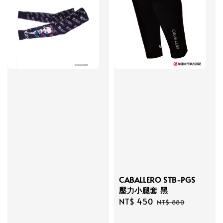
CABALLERO STB-PGS
壓力小腿套 黑
Sale
NT$ 450
Regular
NT$ 880
price
price