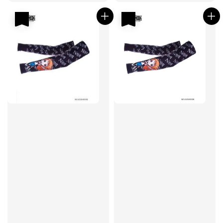
price
price
price
price
優惠
優惠