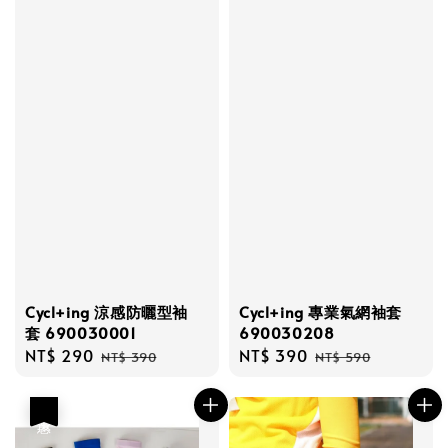
Cycl+ing 涼感防曬型袖
Cycl+ing 專業氣網袖套
套 690030001
690030208
Sale
NT$ 290
Regular
Sale
NT$ 390
Regular
NT$ 390
NT$ 590
price
price
price
price
優惠