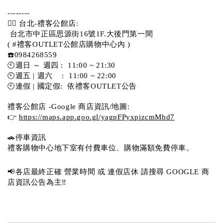
-------- 
💁‍♀️ 台北-禮客公館店:
 台北市中正區思源街16號1F.大後門第一間
( #禮客OUTLET公館店購物中心內 )  
☎️0984268559 
🕙週日 ～ 週四 :  11:00 ~ 21:30
🕙週五 | 週六    :  11:00 ~ 22:00
🕙連假 | 國定假:  依禮客OUTLET公告 
禮客公館店 -Google 商店資訊/地圖:
👉 
https://maps.app.goo.gl/yagpFPyxpizcmMhd7
🚗停車資訊 
禮客購物中心地下室有付費車位、購物滿額免費停車。 
📢各店最終正確 營業時間 或 連假店休 請搜尋 GOOGLE 商
店資訊公告為主‼️