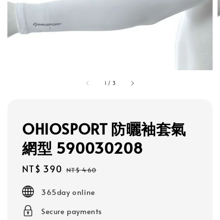
1
/
3
OHIOSPORT 防曬袖套氣
網型 590030208
Sale
NT$ 390
Regular
NT$ 460
price
price
365day online
Secure payments