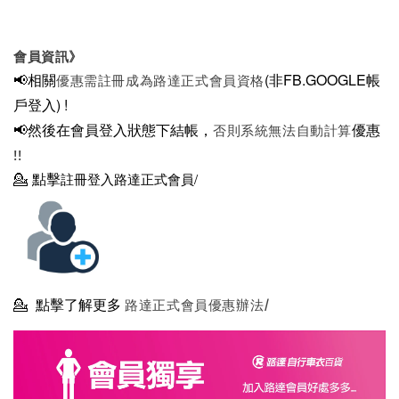
會員資訊》
📢相關
(非FB.GOOGLE帳
優惠需註冊成為路達正式會員資格
戶登入)
!
📢然後在
會員登入狀態下結帳，
優惠
否則系統無法自動計算
!!
💁
點擊
註冊登入路達正式會員/
💁
點擊了解更多
路達正式會員優惠辦法/