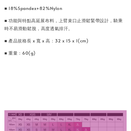
■ 18%Spandex+82%Nylon
■ 功能與特點高延展布料，上臂束口止滑鬆緊帶設計，騎乘
時不易滑動鬆脫，高度透氣排汗。
■ 產品規格長 x 寬 x 高：32 x 15 x 1(cm)
■ 重量：60(g)