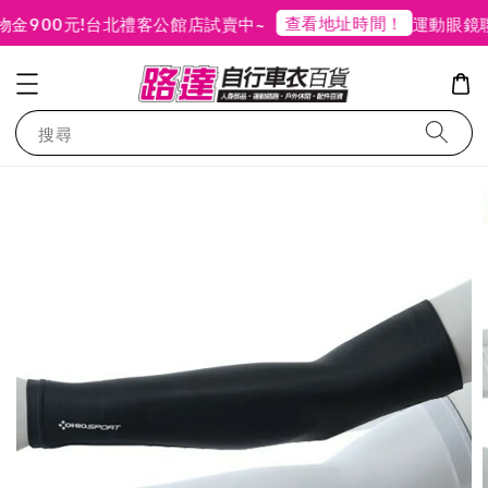
查看地址時間！
900元!
台北禮客公館店試賣中~
運動眼鏡聯
搜尋