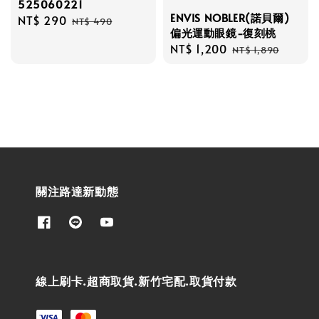
525060221
ENVIS NOBLER(諾貝爾)
Sale
NT$ 290
Regular
NT$ 490
偏光運動眼鏡-復刻桃
price
price
Sale
NT$ 1,200
Regular
NT$ 1,890
price
price
關注路達新動態
線上刷卡.超商取貨.新竹宅配.取貨付款