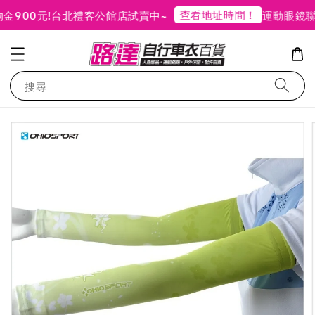
查看地址時間！
900元!
台北禮客公館店試賣中~
運動眼鏡聯
搜尋