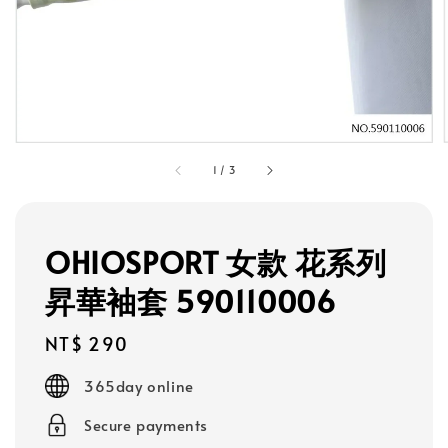
1
/
3
OHIOSPORT 女款 花系列
昇華袖套 590110006
Regular
NT$ 290
price
365day online
Secure payments