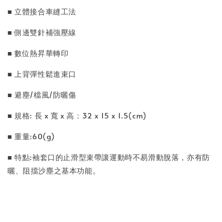
■ 立體接合車縫工法
■ 側邊雙針補強壓線
■ 數位熱昇華轉印
■ 上背彈性鬆進束口
■ 避塵/檔風/防曬傷
■ 規格: 長 x 寬 x 高：32 x 15 x 1.5(cm)
■ 重量:60(g)
■ 特點:袖套口的止滑型束帶讓運動時不易滑動脫落，亦有防
曬、阻擋沙塵之基本功能。