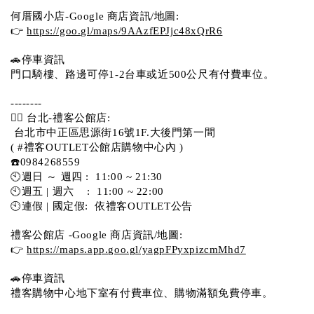
何厝國小店-Google 商店資訊/地圖:
👉 
https://goo.gl/maps/9AAzfEPJjc48xQrR6
🚗停車資訊 
門口騎樓、路邊可停1-2台車或近500公尺有付費車位。 
-------- 
💁‍♀️ 台北-禮客公館店:
 台北市中正區思源街16號1F.大後門第一間
( #禮客OUTLET公館店購物中心內 )  
☎️0984268559 
🕙週日 ～ 週四 :  11:00 ~ 21:30
🕙週五 | 週六    :  11:00 ~ 22:00
🕙連假 | 國定假:  依禮客OUTLET公告 
禮客公館店 -Google 商店資訊/地圖:
👉 
https://maps.app.goo.gl/yagpFPyxpizcmMhd7
🚗停車資訊 
禮客購物中心地下室有付費車位、購物滿額免費停車。 