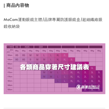
| 商品內容物
MoCom運動眼鏡主體/品牌專屬防護眼鏡盒/超細纖維眼
鏡收納袋