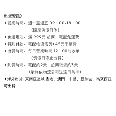
出貨資訊》
✦營業時間- 週一至週五 09：00-18：00
(國定例假日休)
✦免運規則- 滿 999元 超商、宅配免運費
✦貨到付款- 宅配物流需另+45元手續費
✦出貨時間- 每日營業時間 12：00前收單
(例假日停止出貨)
✦到貨時間- 宅配約2天，超商取貨約3天
(最終依物流公司送達日為準)
✦海外出貨- 東南亞區域 香港、澳門、中國、新加坡、馬來西亞
可出貨