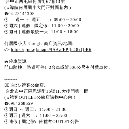
 台中市西屯區何厝街67巷13號 
( #導航何厝國小大門正對面巷內 )  
☎️04-23141308
🕙     週一 ～ 週五       :  09:00 ~ 20:00
🕙週六 | 連假 | 國定假:  11:00 ~ 20:00
🕙週日 | 連假最後一天: 11:00 ~ 18:00
何厝國小店-Google 商店資訊/地圖:
👉 
https://goo.gl/maps/9AAzfEPJjc48xQrR6
🚗停車資訊 
門口騎樓、路邊可停1-2台車或近500公尺有付費車位。 
-------- 
💁‍♀️ 台北-禮客公館店:
 台北市中正區思源街16號1F.大後門第一間
( #禮客OUTLET公館店購物中心內 )  
☎️0984268559 
🕙週日 ～ 週四 :  11:00 ~ 21:30
🕙週五 | 週六    :  11:00 ~ 22:00
🕙連假 | 國定假:  依禮客OUTLET公告 