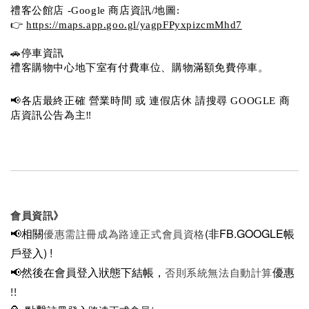
禮客公館店 -Google 商店資訊/地圖:
👉 
https://maps.app.goo.gl/yagpFPyxpizcmMhd7
🚗停車資訊 
禮客購物中心地下室有付費車位、購物滿額免費停車。 
📢各店最終正確 營業時間 或 連假店休 請搜尋 GOOGLE 商
店資訊公告為主‼️
會員資訊》
📢相關
(非FB.GOOGLE帳
優惠需註冊成為路達正式會員資格
戶登入)
!
📢然後在
會員登入狀態下結帳，
優惠
否則系統無法自動計算
!!