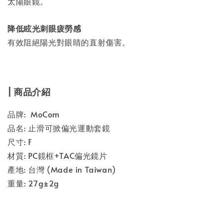
太陽眼鏡。
降低眩光刺眼疲勞感
有效阻絕陽光對眼睛的直射傷害。
| 商品介紹
品牌: MoCom
品名: 止滑可掀偏光運動套鏡
尺寸: F
材質: PC鏡框+TAC偏光鏡片
產地: 台灣 (Made in Taiwan)
重量: 27g±2g