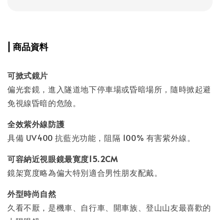
| 商品資料
可掀式鏡片
偏光套鏡，進入隧道地下停車場或昏暗場所，隨時掀起避
免視線昏暗的危險。
全效紫外線防護
具備 UV400 抗藍光功能，阻隔 100% 有害紫外線。
可容納近視眼鏡最寛度15.2CM
鏡架寛度略為偏大特別適合男性朋友配戴。
外型時尚自然
久看不厭，是機車、自行車、開車族、登山山友最喜歡的