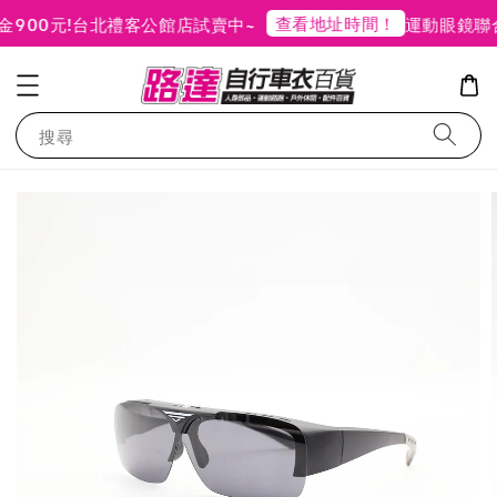
查看地址時間！
00元!
台北禮客公館店試賣中~
運動眼鏡聯合
搜尋