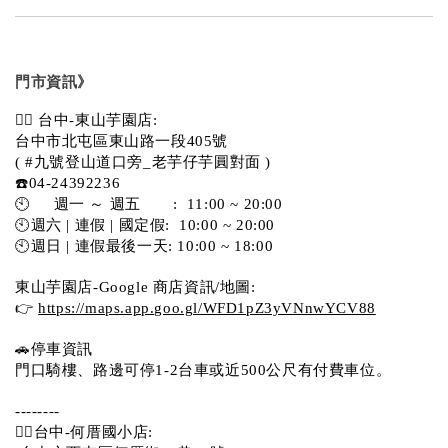
門市資訊》
💁‍♀️ 台中-東山芋園店:
台中市北屯區東山路一段405號 
( #九號登山道口旁_老芋仔芋圓對面 )
☎️04-24392236
🕙     週一 ～ 週五       :  11:00 ~ 20:00
🕙週六 | 連假 | 國定假:  10:00 ~ 20:00
🕙週日 | 連假最後一天: 10:00 ~ 18:00
東山芋園店-Google 商店資訊/地圖:
👉 
https://maps.app.goo.gl/WFD1pZ3yVNnwYCV88
🚗停車資訊 
門口騎樓、路邊可停1-2台車或近500公尺有付費車位。  
--------
💁‍♀️台中-何厝國小店: