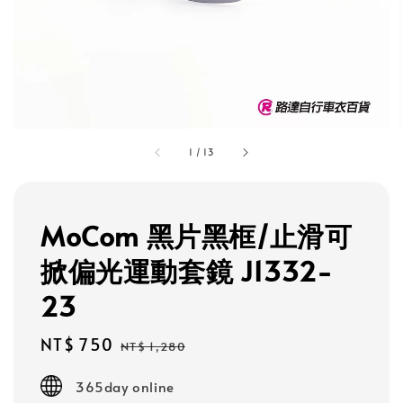
1
/
13
MoCom 黑片黑框/止滑可
掀偏光運動套鏡 J1332-
23
Sale
NT$ 750
Regular
NT$ 1,280
price
price
365day online