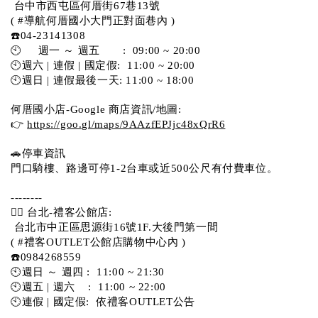
 台中市西屯區何厝街67巷13號 
( #導航何厝國小大門正對面巷內 )  
☎️04-23141308
🕙     週一 ～ 週五       :  09:00 ~ 20:00
🕙週六 | 連假 | 國定假:  11:00 ~ 20:00
🕙週日 | 連假最後一天: 11:00 ~ 18:00
何厝國小店-Google 商店資訊/地圖:
👉 
https://goo.gl/maps/9AAzfEPJjc48xQrR6
🚗停車資訊 
門口騎樓、路邊可停1-2台車或近500公尺有付費車位。 
-------- 
💁‍♀️ 台北-禮客公館店:
 台北市中正區思源街16號1F.大後門第一間
( #禮客OUTLET公館店購物中心內 )  
☎️0984268559 
🕙週日 ～ 週四 :  11:00 ~ 21:30
🕙週五 | 週六    :  11:00 ~ 22:00
🕙連假 | 國定假:  依禮客OUTLET公告 