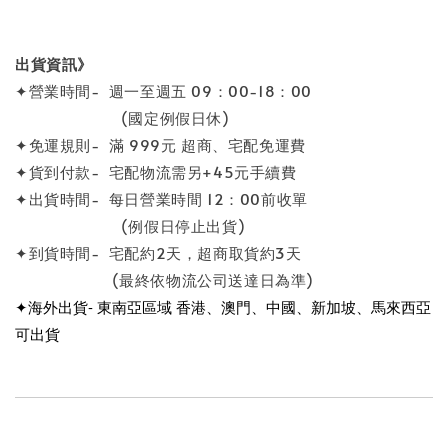
出貨資訊》
✦營業時間- 週一至週五 09：00-18：00
(國定例假日休)
✦免運規則- 滿 999元 超商、宅配免運費
✦貨到付款- 宅配物流需另+45元手續費
✦出貨時間- 每日營業時間 12：00前收單
(例假日停止出貨)
✦到貨時間- 宅配約2天，超商取貨約3天
(最終依物流公司送達日為準)
✦海外出貨- 東南亞區域 香港、澳門、中國、新加坡、馬來西亞
可出貨