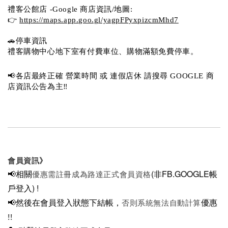
禮客公館店 -Google 商店資訊/地圖:
👉 
https://maps.app.goo.gl/yagpFPyxpizcmMhd7
🚗停車資訊 
禮客購物中心地下室有付費車位、購物滿額免費停車。 
📢各店最終正確 營業時間 或 連假店休 請搜尋 GOOGLE 商
店資訊公告為主‼️
會員資訊》
📢相關
(非FB.GOOGLE帳
優惠需註冊成為路達正式會員資格
戶登入)
!
📢然後在
會員登入狀態下結帳，
優惠
否則系統無法自動計算
!!