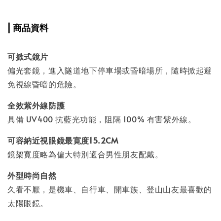
| 商品資料
可掀式鏡片
偏光套鏡，進入隧道地下停車場或昏暗場所，隨時掀起避
免視線昏暗的危險。
全效紫外線防護
具備 UV400 抗藍光功能，阻隔 100% 有害紫外線。
可容納近視眼鏡最寛度15.2CM
鏡架寛度略為偏大特別適合男性朋友配戴。
外型時尚自然
久看不厭，是機車、自行車、開車族、登山山友最喜歡的
太陽眼鏡。