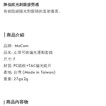
降低眩光刺眼疲勞感
有效阻絕陽光對眼睛的直射傷害。
| 商品介紹
品牌: MoCom
品名: 止滑可掀偏光運動套鏡
尺寸: F
材質: PC鏡框+TAC偏光鏡片
產地: 台灣 (Made in Taiwan)
重量: 27g±2g
| 商品內容物