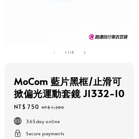
1
/
13
MoCom 藍片黑框/止滑可
掀偏光運動套鏡 J1332-10
Sale
NT$ 750
Regular
NT$ 1,280
price
price
365day online
Secure payments