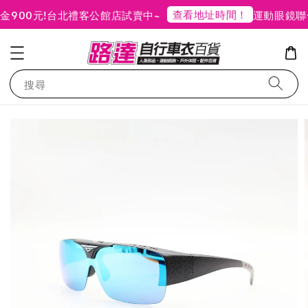
查看地址時間！
00元!
台北禮客公館店試賣中~
運動眼鏡聯合
搜尋