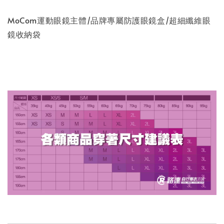
MoCom運動眼鏡主體/品牌專屬防護眼鏡盒/超細纖維眼
鏡收納袋