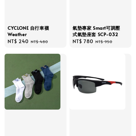
CYCLONE 自行車襪
氣墊專家 Smart可調壓
Weather
式氣墊座套 SCP-032
Sale
NT$ 240
Regular
Sale
NT$ 780
Regular
NT$ 480
NT$ 950
price
price
price
price