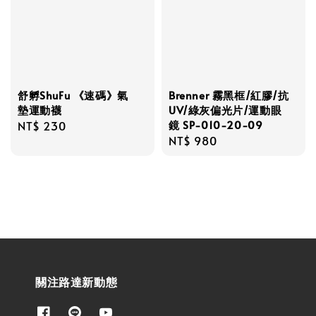
舒孵ShuFu 《速碼》氣
Brenner 霧黑框/紅膠/抗
墊運動襪
UV/綠灰偏光片/運動眼
鏡 SP-010-20-09
Regular
NT$ 230
Regular
NT$ 980
price
price
關注路達新動態