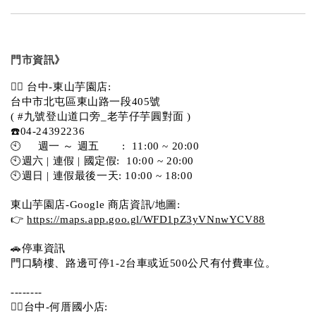
門市資訊》
💁‍♀️ 台中-東山芋園店:
台中市北屯區東山路一段405號 
( #九號登山道口旁_老芋仔芋圓對面 )
☎️04-24392236
🕙     週一 ～ 週五       :  11:00 ~ 20:00
🕙週六 | 連假 | 國定假:  10:00 ~ 20:00
🕙週日 | 連假最後一天: 10:00 ~ 18:00
東山芋園店-Google 商店資訊/地圖:
👉 
https://maps.app.goo.gl/WFD1pZ3yVNnwYCV88
🚗停車資訊 
門口騎樓、路邊可停1-2台車或近500公尺有付費車位。  
--------
💁‍♀️台中-何厝國小店: