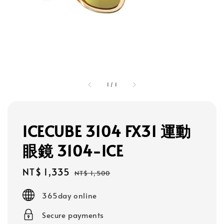
1
/
1
ICECUBE 3104 FX31 運動
眼鏡 3104-ICE
Sale
NT$ 1,335
Regular
NT$ 1,500
price
price
365day online
Secure payments