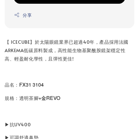
分享
【 ICECUBE】於太陽眼鏡業界已超過40年，產品採用法國
ARKEMA低碳原料製成，高性能生物基聚酰胺鏡架穩定性
高、輕盈耐化學性，且彈性更佳!
FX31 3104
品名：
+金REVO
規格：透明茶腳
▶抗UV400
▶可調舒適鼻墊