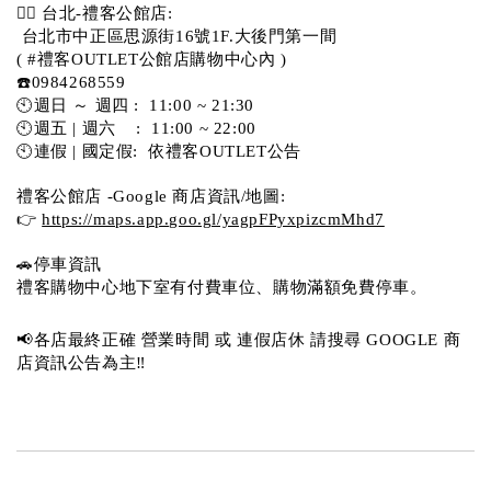
💁‍♀️ 台北-禮客公館店:
 台北市中正區思源街16號1F.大後門第一間
( #禮客OUTLET公館店購物中心內 )  
☎️0984268559 
🕙週日 ～ 週四 :  11:00 ~ 21:30
🕙週五 | 週六    :  11:00 ~ 22:00
🕙連假 | 國定假:  依禮客OUTLET公告 
禮客公館店 -Google 商店資訊/地圖:
👉 
https://maps.app.goo.gl/yagpFPyxpizcmMhd7
🚗停車資訊 
禮客購物中心地下室有付費車位、購物滿額免費停車。 
📢各店最終正確 營業時間 或 連假店休 請搜尋 GOOGLE 商
店資訊公告為主‼️