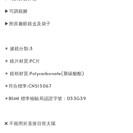
▶可調鏡腳
▶附原廠眼鏡盒及袋子
☀ 濾鏡分類:3
☀ 鏡片材質:PC片
☀ 鏡框材質:Polycarbonate(聚碳酸酯)
☀符合標準:CNS15067
☀BSMI 標準檢驗局認證字號：D33G39
❌ 不能用於直接目視太陽