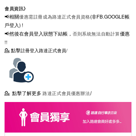
會員資訊》
📢相關
(非FB.GOOGLE帳
優惠需註冊成為路達正式會員資格
戶登入)
!
📢然後在
會員登入狀態下結帳，
優惠
否則系統無法自動計算
!!
💁
點擊
註冊登入路達正式會員/
💁
點擊了解更多
路達正式會員優惠辦法/