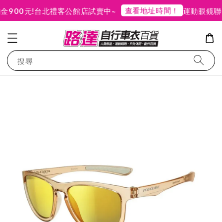
查看地址時間！
00元!
台北禮客公館店試賣中~
運動眼鏡聯合
搜尋