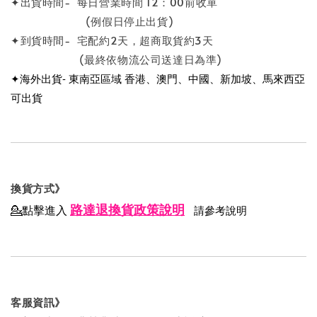
✦出貨時間- 每日營業時間 12：00前收單
(例假日停止出貨)
✦到貨時間- 宅配約2天，超商取貨約3天
(最終依物流公司送達日為準)
✦海外出貨- 東南亞區域 香港、澳門、中國、新加坡、馬來西亞
可出貨
換貨方式》
路達退換貨政策說明
💁點擊進入
請參考說明
客服資訊》