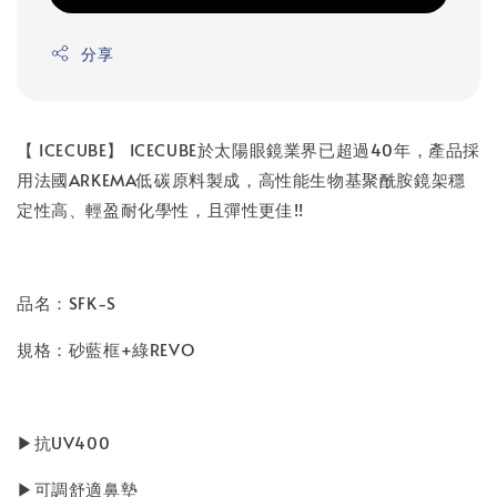
分享
【 ICECUBE】 ICECUBE於太陽眼鏡業界已超過40年，產品採
用法國ARKEMA低碳原料製成，高性能生物基聚酰胺鏡架穩
定性高、輕盈耐化學性，且彈性更佳!!
品名：SFK-S
規格：砂藍框+綠REVO
▶抗UV400
▶可調舒適鼻墊