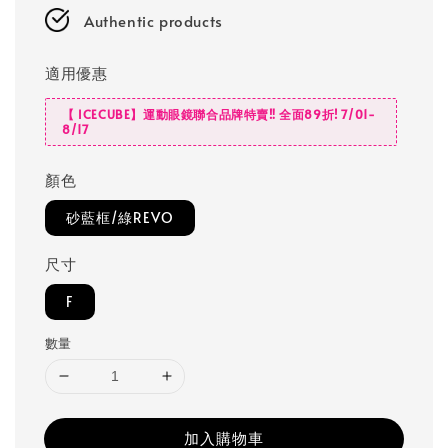
Authentic products
適用優惠
【 ICECUBE】運動眼鏡聯合品牌特賣‼️ 全面89折! 7/01-
8/17
顏色
砂藍框/綠REVO
尺寸
F
數量
加入購物車