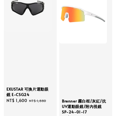
EXUSTAR 可換片運動眼
鏡 E-CSG24
Sale
NT$ 1,600
Regular
Brenner 霧白框/灰紅/抗
NT$ 1,880
price
price
UV運動眼鏡/附內視鏡
SP-24-01-17