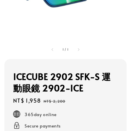
1
/
1
ICECUBE 2902 SFK-S 運
動眼鏡 2902-ICE
Sale
NT$ 1,958
Regular
NT$ 2,200
price
price
365day online
Secure payments