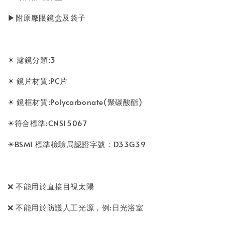
▶附原廠眼鏡盒及袋子
☀ 濾鏡分類:3
☀ 鏡片材質:PC片
☀ 鏡框材質:Polycarbonate(聚碳酸酯)
☀符合標準:CNS15067
☀BSMI 標準檢驗局認證字號：D33G39
❌ 不能用於直接目視太陽
❌ 不能用於防護人工光源，例:日光浴室