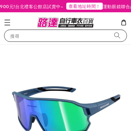
查看地址時間！
0元!
台北禮客公館店試賣中~
運動眼鏡聯合品
搜尋