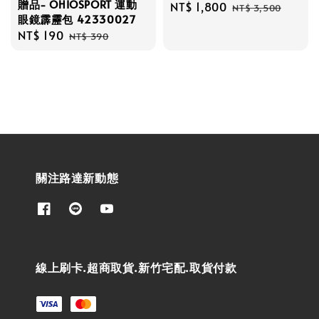
贈品- OHIOSPORT 運動
Sale
NT$ 1,800
Regular
NT$ 3,500
眼鏡霹靂包 42330027
price
price
Sale
NT$ 190
Regular
NT$ 390
price
price
關注路達新動態
線上刷卡.超商取貨.新竹宅配.取貨付款