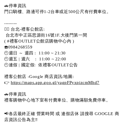
🚗停車資訊 
門口騎樓、路邊可停1-2台車或近500公尺有付費車位。 
-------- 
💁‍♀️ 台北-禮客公館店:
 台北市中正區思源街16號1F.大後門第一間
( #禮客OUTLET公館店購物中心內 )  
☎️0984268559 
🕙週日 ～ 週四 :  11:00 ~ 21:30
🕙週五 | 週六    :  11:00 ~ 22:00
🕙連假 | 國定假:  依禮客OUTLET公告 
禮客公館店 -Google 商店資訊/地圖:
👉 
https://maps.app.goo.gl/yagpFPyxpizcmMhd7
🚗停車資訊 
禮客購物中心地下室有付費車位、購物滿額免費停車。 
📢各店最終正確 營業時間 或 連假店休 請搜尋 GOOGLE 商
店資訊公告為主‼️