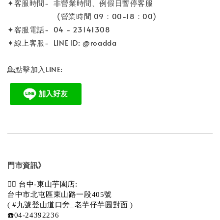
✦客服時間- 非營業時間、例假日暫停客服
(營業時間 09：00-18：00)
✦客服電話- 04 - 23141308
✦線上客服- LINE ID: @roadda
💁點擊加入LINE:
門市資訊》
💁‍♀️ 台中-東山芋園店:
台中市北屯區東山路一段405號 
( #九號登山道口旁_老芋仔芋圓對面 )
☎️04-24392236