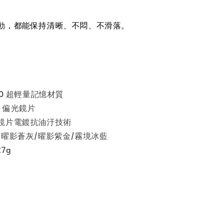
動，都能保持清晰、不悶、不滑落。
90 超輕量記憶材質
ed 偏光鏡片
鏡片電鍍抗油汙技術
/
曜影蒼灰/
曜影紫金/霧境冰藍
7g