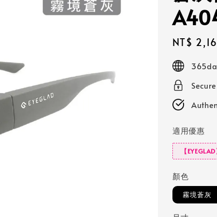
A40
Sale
NT$ 2,1
price
365day
Secur
Authen
適用優惠
【EYEGLA
顏色
霧境蒼灰