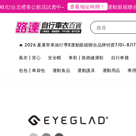
查看地址時間！
台北禮客公館店試賣中~
運動眼鏡聯合品牌
搜尋
🔥 2026 夏暑單車旅行季X運動眼鏡聯合品牌特賣7/01-8/17
風衣 | 背心
安全帽
車鞋 | 路跑健康鞋
自行車襪
包包 | 車袋包
運動食品
運動護具
運動用品
專