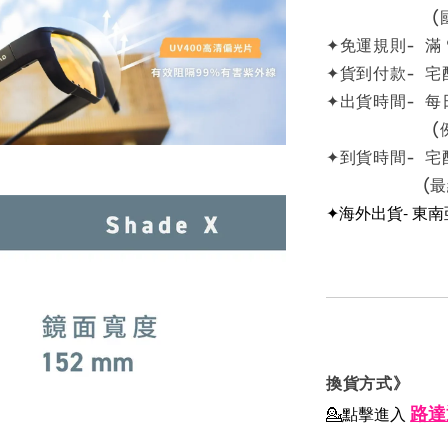
(國定例
✦免運規則- 滿
✦貨到付款- 宅
✦出貨時間- 每
(例假日
✦到貨時間- 宅
(最終依物
✦海外出貨- 東
換貨方式》
路達
💁點擊進入