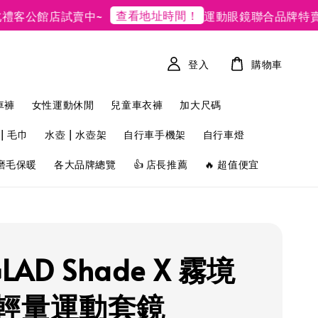
查看地址時間！
現
公館店試賣中~
運動眼鏡聯合品牌特賣
登入
購物車
車褲
女性運動休閒
兒童車衣褲
加大尺碼
| 毛巾
水壺 | 水壺架
自行車手機架
自行車燈
磨毛保暖
各大品牌總覽
👍 店長推薦
🔥 超值便宜
GLAD Shade X 霧境
輕量運動套鏡