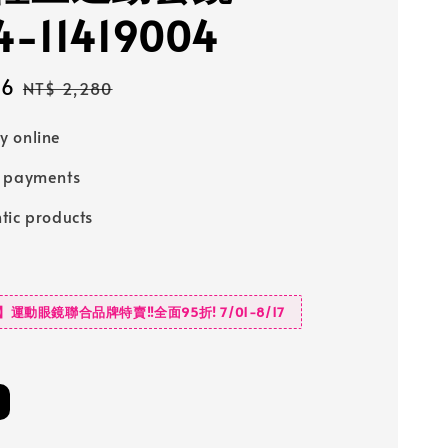
4-11419004
66
Regular
NT$ 2,280
price
 online
e payments
tic products
D】運動眼鏡聯合品牌特賣‼️全面95折! 7/01-8/17