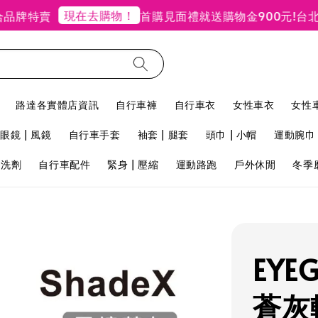
現在去購物！
特賣
首購見面禮就送購物金900元!
台北禮客
路達各實體店資訊
自行車褲
自行車衣
女性車衣
女性
眼鏡 | 風鏡
自行車手套
袖套 | 腿套
頭巾 | 小帽
運動腕巾 
用洗劑
自行車配件
緊身 | 壓縮
運動路跑
戶外休閒
冬季
EYE
蒼灰