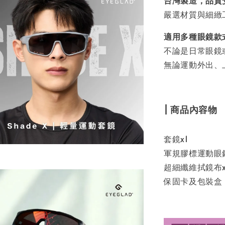
台灣製造，品質
嚴選材質與細緻
適用多種眼鏡款
不論是日常眼鏡
無論運動外出、
| 商品內容物
套鏡x1
軍規膠標運動眼鏡
超細纖維拭鏡布x
保固卡及包裝盒