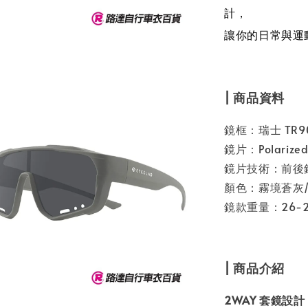
計，
讓你的日常與運
| 商品資料
鏡框：瑞士 TR
鏡片：Polariz
鏡片技術：前後
顏色：
霧境蒼灰
鏡款重量：26-2
| 商品介紹
2WAY 套鏡設計