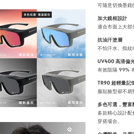
可隨意切換墨鏡
加大鏡框設計
適合市面上大部
抗油汗塗層
不怕汗水、指紋
UV400 高清偏
有效阻隔 99
TR90 超輕量記
服貼臉型卻不易
多色可選，豐富
多款精心設計配
穿搭場合。