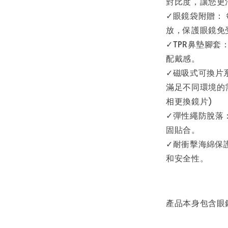
對比度，讓您更
✓眼鏡袋附贈：
放，保護眼鏡免
✓TPR鼻墊腳套
配戴感。
✓磁吸式可換片
滿足不同環境的需求
相更換鏡片)
✓彈性繩防脫落
固貼合。
✓耐衝擊海綿保
和安全性。
產品本身包含眼鏡