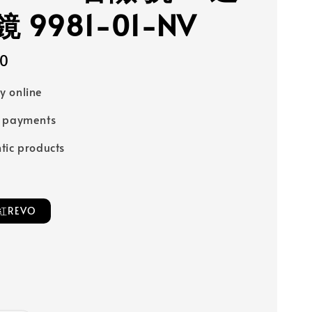
 9981-01-NV
90
 online
e payments
tic products
紅REVO