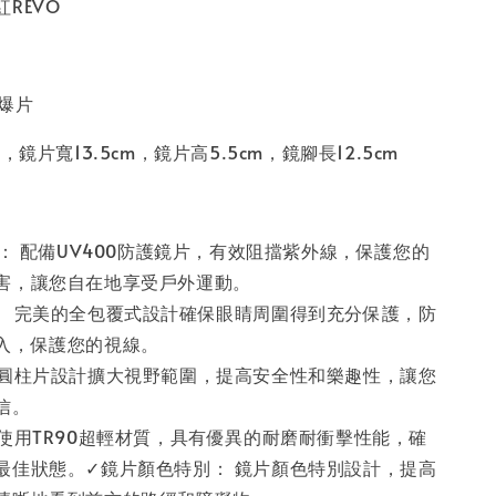
REVO
爆片
，鏡片寬13.5cm，鏡片高5.5cm，鏡腳長12.5cm
護： 配備UV400防護鏡片，有效阻擋紫外線，保護您的
害，讓您自在地享受戶外運動。
： 完美的全包覆式設計確保眼睛周圍得到充分保護，防
入，保護您的視線。
 圓柱片設計擴大視野範圍，提高安全性和樂趣性，讓您
信。
 使用TR90超輕材質，具有優異的耐磨耐衝擊性能，確
最佳狀態。✓鏡片顏色特別： 鏡片顏色特別設計，提高