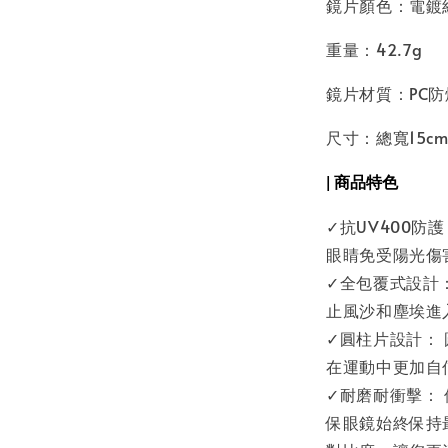
鏡片顏色：電鍍紅
重量：42.7g
鏡片材質：PC防
尺寸：總寬15cm
| 商品特色
✓抗UV400防
眼睛免受陽光傷
✓全包覆式設計
止風沙和塵埃進
✓圓柱片設計：
在運動中更加自
✓耐磨耐衝擊：
保眼鏡始終保持