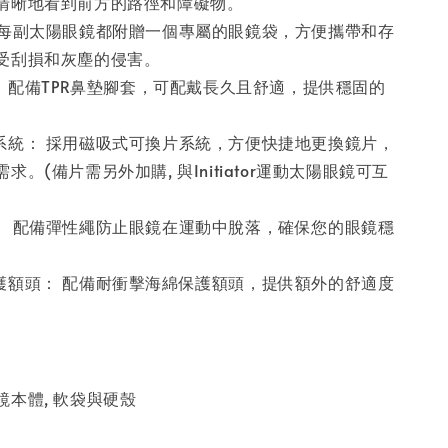
清晰地看到前方的路徑和障礙物。
 每副太陽眼鏡都附贈一個專屬的眼鏡袋，方便攜帶和存
受刮損和灰塵的侵害。
： 配備TPR鼻墊腳套，可配戴長久且舒適，提供穩固的
系統： 採用磁吸式可換片系統，方便快捷地更換鏡片，
。(備片需另外加購, 與Initiator運動太陽眼鏡可互
： 配備彈性繩防止眼鏡在運動中脫落，確保您的眼鏡穩
護額頭： 配備耐衝擊海綿保護額頭，提供額外的舒適度
本體, 軟袋與硬殼