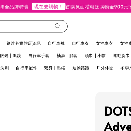
現在去購物！
品牌特賣
首購見面禮就送購物金900元!
台北
路達各實體店資訊
自行車褲
自行車衣
女性車衣
女性
眼鏡 | 風鏡
自行車手套
袖套 | 腿套
頭巾 | 小帽
運動腕巾 
用洗劑
自行車配件
緊身 | 壓縮
運動路跑
戶外休閒
冬季
DO
Adv