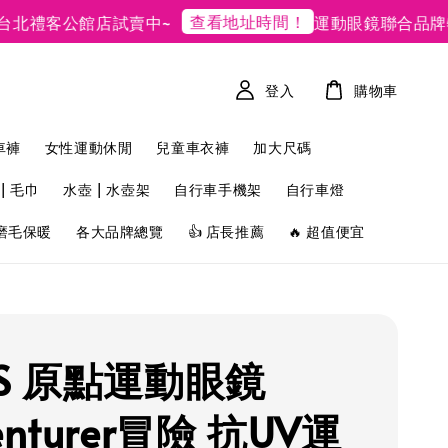
查看地址時間！
禮客公館店試賣中~
運動眼鏡聯合品牌特賣
登入
購物車
車褲
女性運動休閒
兒童車衣褲
加大尺碼
| 毛巾
水壺 | 水壺架
自行車手機架
自行車燈
磨毛保暖
各大品牌總覽
👍 店長推薦
🔥 超值便宜
TS 原點運動眼鏡
enturer冒險 抗UV運