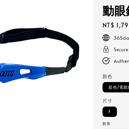
動眼鏡
Regular
NT$ 1,7
price
365day
Secur
Authen
顏色
藍色/電鍍
尺寸
F
數量