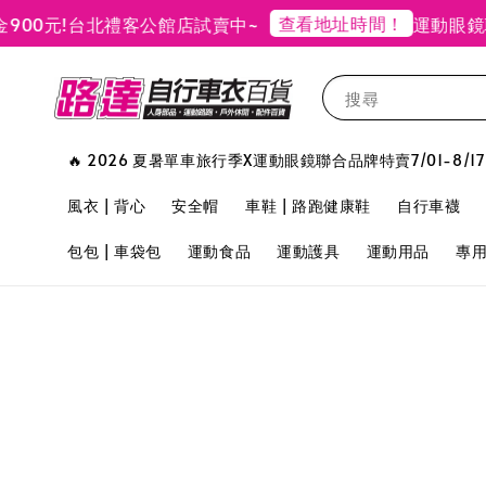
查看地址時間！
元!
台北禮客公館店試賣中~
運動眼鏡聯合
搜尋
🔥 2026 夏暑單車旅行季X運動眼鏡聯合品牌特賣7/01-8/17
風衣 | 背心
安全帽
車鞋 | 路跑健康鞋
自行車襪
包包 | 車袋包
運動食品
運動護具
運動用品
專