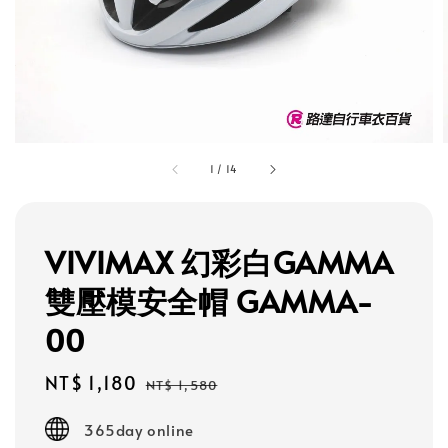
1
/
14
VIVIMAX 幻彩白GAMMA
雙壓模安全帽 GAMMA-
00
Sale
NT$ 1,180
Regular
NT$ 1,580
price
price
365day online