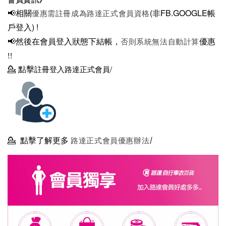
📢相關
(非FB.GOOGLE帳
優惠需註冊成為路達正式會員資格
戶登入)
!
📢然後在
會員登入狀態下結帳，
優惠
否則系統無法自動計算
!!
💁
點擊
註冊登入路達正式會員/
💁
點擊了解更多
路達正式會員優惠辦法/