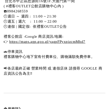
 台北市中正區思源街16號1F.大後門第一間
( #禮客OUTLET公館店購物中心內 )  
☎️0984268559 
🕙週日 ～ 週四 :  11:00 ~ 21:30
🕙週五 | 週六    :  11:00 ~ 22:00
🕙連假 | 國定假:  依禮客OUTLET公告 
禮客公館店 -Google 商店資訊/地圖:
👉 
https://maps.app.goo.gl/yagpFPyxpizcmMhd7
🚗停車資訊 
禮客購物中心地下室有付費車位、購物滿額免費停車。 
📢各店最終正確 營業時間 或 連假店休 請搜尋 GOOGLE 商
店資訊公告為主‼️
會員資訊》