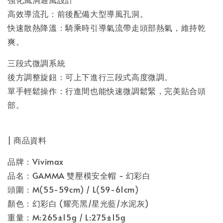
高效導流孔：前後配備大型導風孔洞。
快速散熱降溫：騎乘時引導氣流帶走頭部熱氣，維持乾
爽。
三段式微調系統
後方調整旋鈕：可上下進行三段式高度微調。
單手輕鬆操作：行進間也能快速微調鬆緊，完美貼合頭
部。
| 商品資料
品牌：Vivimax
品名：GAMMA 雙壓模安全帽 -
幻彩白
頭圍：M(55-59cm) / L(59-61cm)
顏色：
幻彩白
(
耀亮黑
/
星光藍/水泥灰)
重量：M:265±15g / L:275
±15g