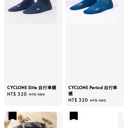
CYCLONE Elite 自行車襪
CYCLONE Period 自行車
襪
Sale
NT$ 320
Regular
NT$ 580
Sale
NT$ 320
Regular
price
price
NT$ 580
price
price
優惠
優惠