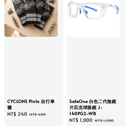
CYCLONE Pinto 自行車
SafeOne 白色二代無鏡
襪
片匹克球眼鏡 J-
140PG2-WB
Sale
NT$ 240
Regular
NT$ 480
Sale
NT$ 1,000
Regular
price
price
NT$ 1,080
price
price