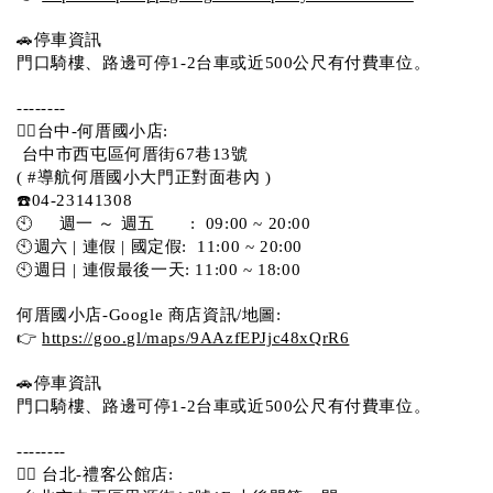
🚗停車資訊 
門口騎樓、路邊可停1-2台車或近500公尺有付費車位。  
--------
💁‍♀️台中-何厝國小店:
 台中市西屯區何厝街67巷13號 
( #導航何厝國小大門正對面巷內 )  
☎️04-23141308
🕙     週一 ～ 週五       :  09:00 ~ 20:00
🕙週六 | 連假 | 國定假:  11:00 ~ 20:00
🕙週日 | 連假最後一天: 11:00 ~ 18:00
何厝國小店-Google 商店資訊/地圖:
👉 
https://goo.gl/maps/9AAzfEPJjc48xQrR6
🚗停車資訊 
門口騎樓、路邊可停1-2台車或近500公尺有付費車位。 
-------- 
💁‍♀️ 台北-禮客公館店: