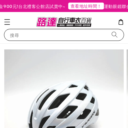
查看地址時間！
00元!
台北禮客公館店試賣中~
運動眼鏡聯合
搜尋