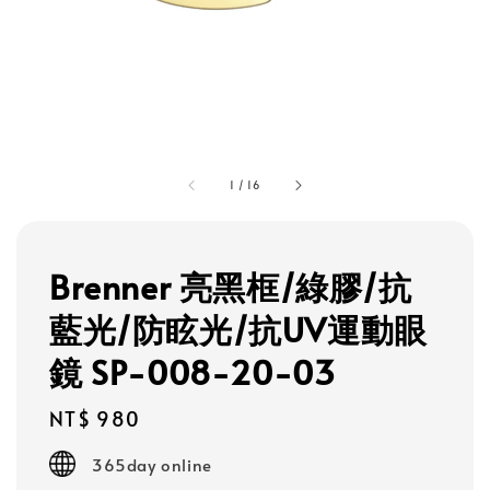
1
/
16
Brenner 亮黑框/綠膠/抗
藍光/防眩光/抗UV運動眼
鏡 SP-008-20-03
Regular
NT$ 980
price
365day online