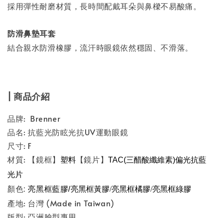
採用彈性耐磨材質，長時間配戴耳朵與鼻樑不易酸痛。
防滑鼻墊耳套
結合親水防滑橡膠，流汗時眼鏡依然穩固、不滑落。
| 商品介紹
品牌: Brenner
品名: 抗藍光防眩光抗UV運動眼鏡
尺寸: F
材質: 【鏡框】
【鏡片】
塑料
TAC(三醋酸纖維素)偏光抗藍
光片
顏色:
亮黑框藍膠/
亮黑框黃膠/
亮黑框橘膠/
亮黑框綠膠
產地: 台灣 (Made in Taiwan)
版型: 亞洲臉型專用