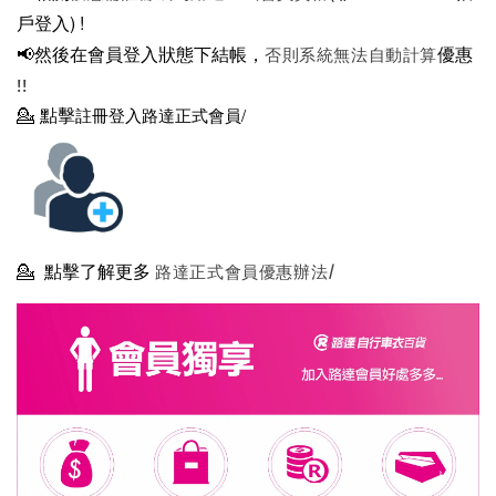
戶登入)
!
📢然後在
會員登入狀態下結帳，
優惠
否則系統無法自動計算
!!
💁
點擊
註冊登入路達正式會員/
💁
點擊了解更多
路達正式會員優惠辦法/