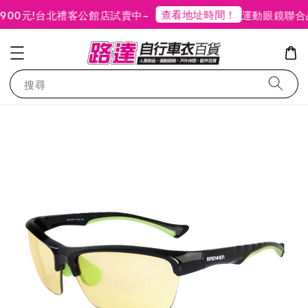
查看地址時間！
0元!
台北禮客公館店試賣中~
運動眼鏡聯合
搜尋