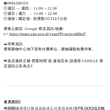
☎️0984268559 
🕙週日 ～ 週四 :  11:00 ~ 21:30
🕙週五 | 週六    :  11:00 ~ 22:00
🕙連假 | 國定假:  依禮客OUTLET公告 
禮客公館店 -Google 商店資訊/地圖:
👉 
https://maps.app.goo.gl/yagpFPyxpizcmMhd7
🚗停車資訊 
禮客購物中心地下室有付費車位、購物滿額免費停車。 
📢各店最終正確 營業時間 或 連假店休 請搜尋 GOOGLE 商
店資訊公告為主‼️
會員資訊》
📢相關
(非FB.GOOGLE帳
優惠需註冊成為路達正式會員資格