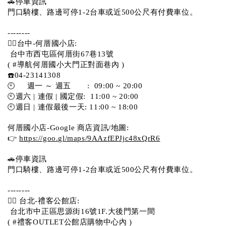
🚗停車資訊 
門口騎樓、路邊可停1-2台車或近500公尺有付費車位。  
--------
💁‍♀️台中-何厝國小店:
 台中市西屯區何厝街67巷13號 
( #導航何厝國小大門正對面巷內 )  
☎️04-23141308
🕙     週一 ～ 週五       :  09:00 ~ 20:00
🕙週六 | 連假 | 國定假:  11:00 ~ 20:00
🕙週日 | 連假最後一天: 11:00 ~ 18:00
何厝國小店-Google 商店資訊/地圖:
👉 
https://goo.gl/maps/9AAzfEPJjc48xQrR6
🚗停車資訊 
門口騎樓、路邊可停1-2台車或近500公尺有付費車位。 
-------- 
💁‍♀️ 台北-禮客公館店:
 台北市中正區思源街16號1F.大後門第一間
( #禮客OUTLET公館店購物中心內 )  