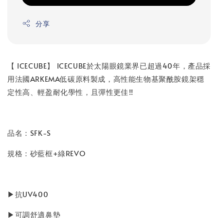
分享
【 ICECUBE】 ICECUBE於太陽眼鏡業界已超過40年，產品採
用法國ARKEMA低碳原料製成，高性能生物基聚酰胺鏡架穩
定性高、輕盈耐化學性，且彈性更佳!!
品名：SFK-S
規格：砂藍框+綠REVO
▶抗UV400
▶可調舒適鼻墊