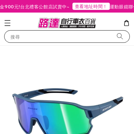
查看地址時間！
00元!
台北禮客公館店試賣中~
運動眼鏡聯合
搜尋