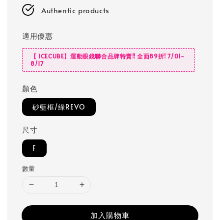
Authentic products
適用優惠
【 ICECUBE】運動眼鏡聯合品牌特賣‼️ 全面89折! 7/01-
8/17
顏色
砂藍框/綠REVO
尺寸
F
數量
加入購物車