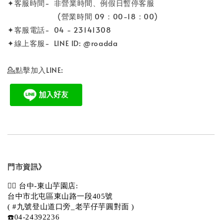
✦客服時間- 非營業時間、例假日暫停客服
(營業時間 09：00-18：00)
✦客服電話- 04 - 23141308
✦線上客服- LINE ID: @roadda
💁點擊加入LINE:
門市資訊》
💁‍♀️ 台中-東山芋園店:
台中市北屯區東山路一段405號 
( #九號登山道口旁_老芋仔芋圓對面 )
☎️04-24392236