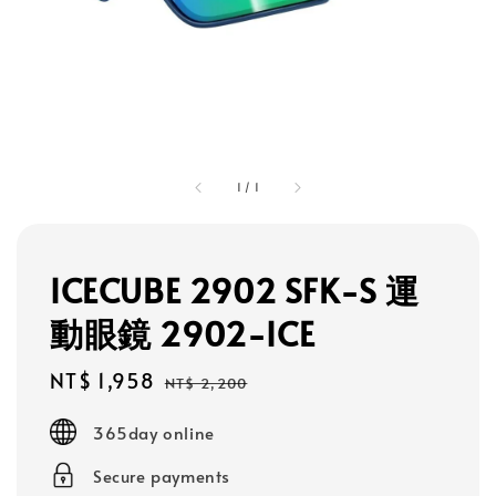
1
/
1
ICECUBE 2902 SFK-S 運
動眼鏡 2902-ICE
Sale
NT$ 1,958
Regular
NT$ 2,200
price
price
365day online
Secure payments