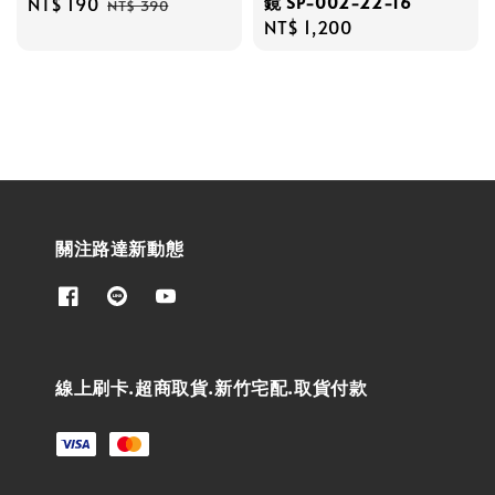
鏡 SP-002-22-16
Sale
NT$ 190
Regular
NT$ 390
Regular
NT$ 1,200
price
price
price
關注路達新動態
線上刷卡.超商取貨.新竹宅配.取貨付款