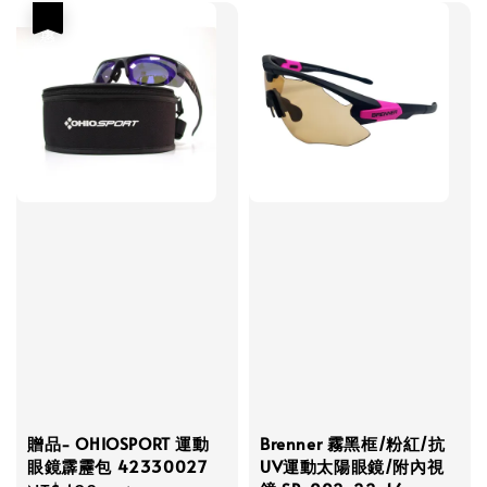
優惠
贈品- OHIOSPORT 運動
Brenner 霧黑框/粉紅/抗
眼鏡霹靂包 42330027
UV運動太陽眼鏡/附內視