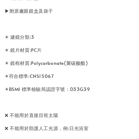
▶附原廠眼鏡盒及袋子
☀ 濾鏡分類:3
☀ 鏡片材質:PC片
☀ 鏡框材質:Polycarbonate(聚碳酸酯)
☀符合標準:CNS15067
☀BSMI 標準檢驗局認證字號：D33G39
❌ 不能用於直接目視太陽
❌ 不能用於防護人工光源，例:日光浴室