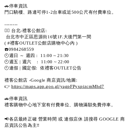
🚗停車資訊 
門口騎樓、路邊可停1-2台車或近500公尺有付費車位。 
-------- 
💁‍♀️ 台北-禮客公館店:
 台北市中正區思源街16號1F.大後門第一間
( #禮客OUTLET公館店購物中心內 )  
☎️0984268559 
🕙週日 ～ 週四 :  11:00 ~ 21:30
🕙週五 | 週六    :  11:00 ~ 22:00
🕙連假 | 國定假:  依禮客OUTLET公告 
禮客公館店 -Google 商店資訊/地圖:
👉 
https://maps.app.goo.gl/yagpFPyxpizcmMhd7
🚗停車資訊 
禮客購物中心地下室有付費車位、購物滿額免費停車。 
📢各店最終正確 營業時間 或 連假店休 請搜尋 GOOGLE 商
店資訊公告為主‼️